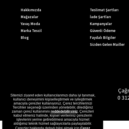
Hakkımızda
Teslimat Şartları
Mağazalar
İade Şartları
Yavaş Moda
Kampanyalar
Marka Tescil
Güvenli Ödeme
Blog
Faydalı Bilgiler
Sizden Gelen Mailler
Çağr
Sitemizi ziyaret eden kullanıcılarımızı daha iyi tanımak,
0 31
kullanıcı deneyimini kişiselleştirmek ve iyileştirmek
amacıyla çerezler kullanıyoruz. Çerez tercihlerinizi
Tercihler seçeneği üzerinden yönetebilir, dilediğiniz
zaman çerez kullanımını
reddedebilirsiniz
. Çerezleri
kabul etmeniz halinde, kişisel verileriniz çerezlerin
işlevlerini yerine getirebilmesi amacıyla hizmet
aldığımız teknik hizmet sağlayıcılarla paylaşılabilir.
Çerezler hakkında detaylı bilgi almak için
Çerez