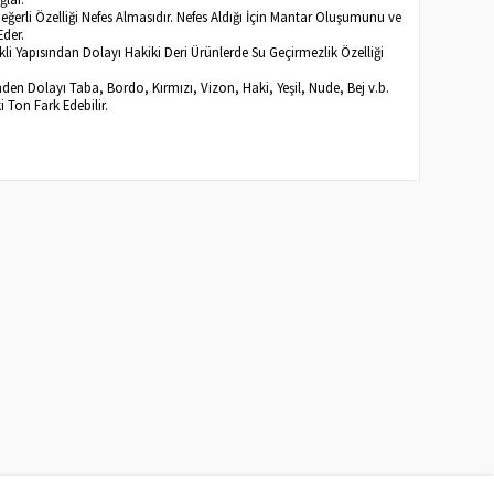
Değerli Özelliği Nefes Almasıdır. Nefes Aldığı İçin Mantar Oluşumunu ve
Eder.
li Yapısından Dolayı Hakiki Deri Ürünlerde Su Geçirmezlik Özelliği
inden Dolayı Taba, Bordo, Kırmızı, Vizon, Haki, Yeşil, Nude, Bej v.b.
ki Ton Fark Edebilir.