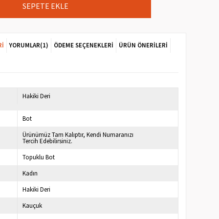
RI
YORUMLAR
(1)
ÖDEME SEÇENEKLERI
ÜRÜN ÖNERILERI
7
Hakiki Deri
Bot
Ürünümüz Tam Kalıptır, Kendi Numaranızı
Tercih Edebilirsiniz.
Topuklu Bot
Kadın
Hakiki Deri
Kauçuk