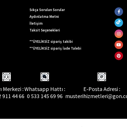
Sıkça Sorulan Sorular
Aydınlatma Metni
İletişim
Taksit Seçenekleri
**ÜYELİKSİZ sipariş takibi
**ÜYELİKSİZ sipariş İade Talebi
ı Merkezi :
Whatsapp Hattı :
E-Posta Adresi :
2 911 44 66
0 533 145 69 96
musterihizmetleri@gon.c