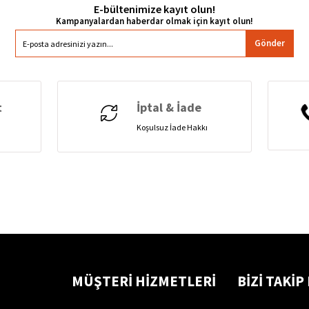
E-bültenimize kayıt olun!
Gönder
t
İptal & İade
Koşulsuz İade Hakkı
MÜŞTERİ HİZMETLERİ
BİZİ TAKİP