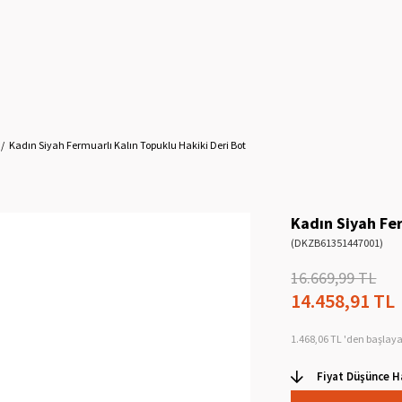
Kadın Siyah Fermuarlı Kalın Topuklu Hakiki Deri Bot
Kadın Siyah Fer
(DKZB61351447001)
16.669,99 TL
14.458,91 TL
1.468,06 TL
'den başlaya
Fiyat Düşünce H