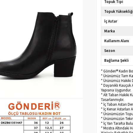
Topuk Tipi
Topuk Yüksekliğ
İç Astar
Marka
Kullanım Alanı
Sezon
Bağlama Şekli
* Gönderi® Kadın Bot
* Ürünümüz Tam Kalı
* Ürünümüz Hakiki D
* Dayanıklı Kauçuk 
Yapısına Uygundur.
* Alt Taban Hakiki 
Tasarlanmıştır.
* İç Taban Astarı D
* İç Kenar Astarları 
* Ürünümüzün Topu
* Ürünümüzün Tekini
* İç Yan Tarafta Bu
* Mostra Altındaki H
Yürüyüş Rahatlığı Sa