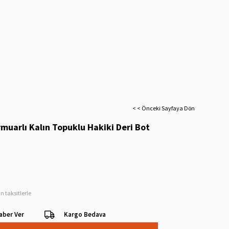
< < Önceki Sayfaya Dön
muarlı Kalın Topuklu Hakiki Deri Bot
n taksitlerle
aber Ver
Kargo Bedava