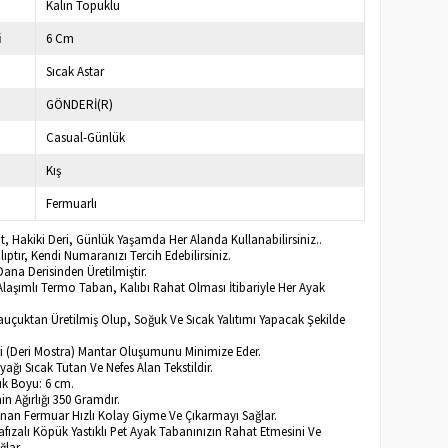
Kalın Topuklu
i
6 Cm
Sıcak Astar
GÖNDERİ(R)
Casual-Günlük
Kış
Fermuarlı
, Hakiki Deri, Günlük Yaşamda Her Alanda Kullanabilirsiniz..
ptır, Kendi Numaranızı Tercih Edebilirsiniz.
ana Derisinden Üretilmiştir.
Alaşımlı Termo Taban, Kalıbı Rahat Olması İtibariyle Her Ayak
Kauçuktan Üretilmiş Olup, Soğuk Ve Sıcak Yalıtımı Yapacak Şekilde
eri (Deri Mostra) Mantar Oluşumunu Minimize Eder.
Ayağı Sıcak Tutan Ve Nefes Alan Tekstildir.
k Boyu: 6 cm.
n Ağırlığı 350 Gramdır.
lunan Fermuar Hızlı Kolay Giyme Ve Çıkarmayı Sağlar.
afızalı Köpük Yastıklı Pet Ayak Tabanınızın Rahat Etmesini Ve
ğlar.