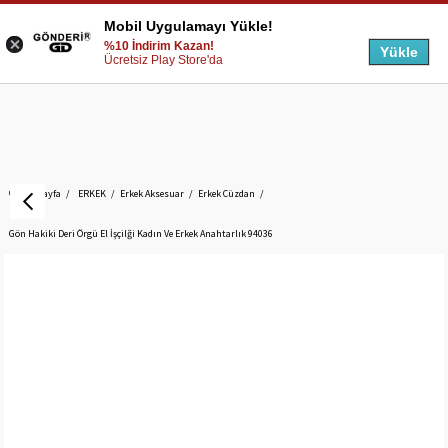
Mobil Uygulamayı Yükle!
%10 İndirim Kazan!
Yükle
Ücretsiz Play Store'da
Anasayfa
ERKEK
Erkek Aksesuar
Erkek Cüzdan
Gön Hakiki Deri Örgü El İşçilği Kadın Ve Erkek Anahtarlık 94036