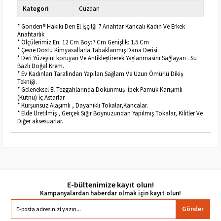
Kategori
Cüzdan
* Gönderi® Hakiki Deri El İşçilği 7 Anahtar Kancalı Kadın Ve Erkek
Anahtarlık
* Ölçülerimiz En: 12 Cm Boy:7 Cm Genişlik: 1.5 Cm
* Çevre Dostu Kimyasallarla Tabaklanmış Dana Derisi.
* Deri Yüzeyini koruyan Ve Antikleştirerek Yaşlanmasını Sağlayan . Su
Bazlı Doğal Krem.
* Ev Kadınları Tarafından Yapılan Sağlam Ve Uzun Ömürlü Dikiş
Tekniği.
* Geleneksel El Tezgahlarında Dokunmuş .İpek Pamuk Karışımlı
(Kutnu) İç Astarlar
* Kurşunsuz Alaşımlı , Dayanıklı Tokalar,Kancalar.
* Elde Üretilmiş , Gerçek Sığır Boynuzundan Yapılmış Tokalar, Kilitler Ve
Diğer aksesuarlar.
E-bültenimize kayıt olun!
Gönder