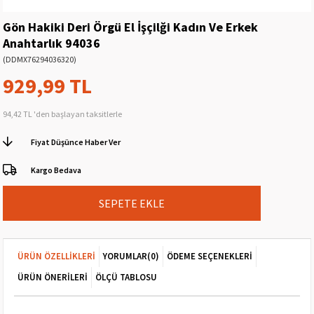
Gön Hakiki Deri Örgü El İşçilği Kadın Ve Erkek
Anahtarlık 94036
(DDMX76294036320)
929,99 TL
94,42 TL
'den başlayan taksitlerle
Fiyat Düşünce Haber Ver
Kargo Bedava
ÜRÜN ÖZELLIKLERI
YORUMLAR
(0)
ÖDEME SEÇENEKLERI
ÜRÜN ÖNERILERI
ÖLÇÜ TABLOSU