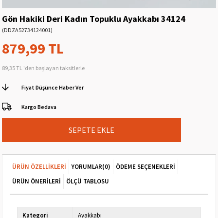
Gön Hakiki Deri Kadın Topuklu Ayakkabı 34124
(DDZA52734124001)
879,99 TL
89,35 TL
'den başlayan taksitlerle
Fiyat Düşünce Haber Ver
Kargo Bedava
ÜRÜN ÖZELLIKLERI
YORUMLAR
(0)
ÖDEME SEÇENEKLERI
ÜRÜN ÖNERILERI
ÖLÇÜ TABLOSU
Kategori
Ayakkabı