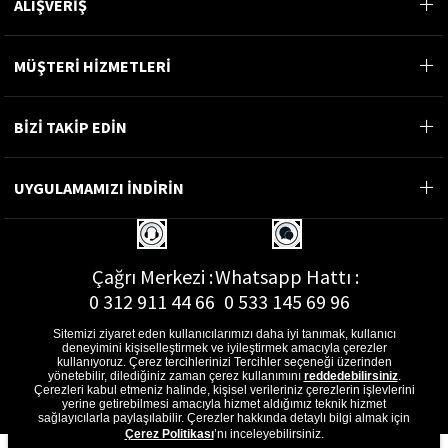
ALIŞVERİŞ
MÜŞTERİ HİZMETLERİ
BİZİ TAKİP EDİN
UYGULAMAMIZI İNDİRİN
Çağrı Merkezi :
Whatsapp Hattı :
0 312 911 44 66
0 533 145 69 96
Sitemizi ziyaret eden kullanıcılarımızı daha iyi tanımak, kullanıcı
deneyimini kişiselleştirmek ve iyileştirmek amacıyla çerezler
kullanıyoruz. Çerez tercihlerinizi Tercihler seçeneği üzerinden
yönetebilir, dilediğiniz zaman çerez kullanımını
reddedebilirsiniz
.
E-Posta Adresi :
Çerezleri kabul etmeniz halinde, kişisel verileriniz çerezlerin işlevlerini
musterihizmetleri@gon.com.tr
yerine getirebilmesi amacıyla hizmet aldığımız teknik hizmet
sağlayıcılarla paylaşılabilir. Çerezler hakkında detaylı bilgi almak için
Çerez Politikası
’nı inceleyebilirsiniz.