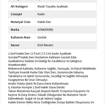
Alt Kategori
Klasik Topuklu Ayakkabı
Cinsiyet
Kadın
Materyal Cinsi
Hakiki Deri
Marka
GÖNDERİ(R)
Kullanım Alanı
Günlük
Sezon
Dört Mevsim
1.Sınıf Hakiki Deri 11 Pont (7.3 Cm) Kadın Ayakkabı
Gönderi® Hakiki Deri Ürünlerinin Kalitesini Garanti Eder.
Ayakkabımız Kalitesi Ve Estetiği İle Zarafetinizi Ve Şıklığınızı
Hissettirecektir.
Mükemmel Kalitede, Kullanımı Sağlıklı, Yumuşak, Ve Rahat Niteliktedir.
Tarihçesi İnsanlık Kadar Eski Olan Deri, Günümüzde Gelişmiş
Tabaklama Ve İşlenti Sonucunda, Güzelliği Ve Sağlıklı Olmasıyla
Vazgeçilmez Bir Ürün Olmuştur.
Analin Vidala İşlenti İle Dana Derisi Kullanılmıştır.
İç Astarları Komple 1.Sınıf Hakiki Glase Deridir.
Taban Malzemesi Kauçuk Alaşımlı Neolit Tir.Aşınma Dayanımı Ve
Kayma Ya Karşı Direnci Yüksek Olduğundan Bu Malzeme Tercih
Edilmektedir. Soğuk Ve Sıcak Yalıtımı Sağlar.
Hakiki Derinin Nefes Alma Özelliğinden Dolayı Bakteri Oluşumunu Ve