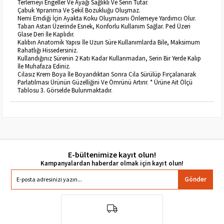
Terlemeyi Engeller Ve Ayağı Sağlıklı Ve Serin Tutar.
Çabuk Yıpranma Ve Şekil Bozukluğu Oluşmaz.
Nemi Emdiği İçin Ayakta Koku Oluşmasını Önlemeye Yardımcı Olur.
Taban Astarı Üzerinde Esnek, Konforlu Kullanım Sağlar. Ped Üzeri
Glase Deri İle Kaplıdır.
Kalıbın Anatomik Yapısı İle Uzun Süre Kullanımlarda Bile, Maksimum
Rahatlığı Hissedersiniz.
Kullandığınız Sürenin 2 Katı Kadar Kullanmadan, Serin Bir Yerde Kalıp
İle Muhafaza Ediniz.
Cilasız Krem Boya İle Boyandıktan Sonra Cila Sürülüp Fırçalanarak
Parlatılması Ürünün Güzelliğini Ve Ömrünü Artırır. * Ürüne Ait Ölçü
Tablosu 3. Görselde Bulunmaktadır.
E-bültenimize kayıt olun!
Gönder