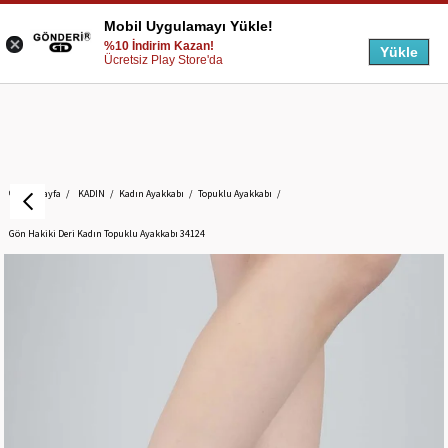
Mobil Uygulamayı Yükle!
%10 İndirim Kazan!
Yükle
Ücretsiz Play Store'da
Anasayfa
KADIN
Kadın Ayakkabı
Topuklu Ayakkabı
Gön Hakiki Deri Kadın Topuklu Ayakkabı 34124