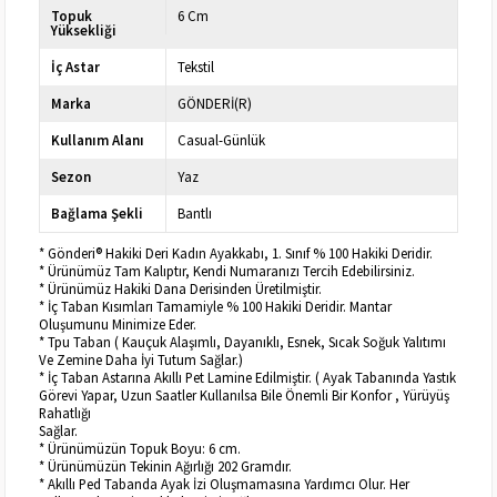
Topuk
6 Cm
Yüksekliği
İç Astar
Tekstil
Marka
GÖNDERİ(R)
Kullanım Alanı
Casual-Günlük
Sezon
Yaz
Bağlama Şekli
Bantlı
* Gönderi® Hakiki Deri Kadın Ayakkabı, 1. Sınıf % 100 Hakiki Deridir.
* Ürünümüz Tam Kalıptır, Kendi Numaranızı Tercih Edebilirsiniz.
* Ürünümüz Hakiki Dana Derisinden Üretilmiştir.
* İç Taban Kısımları Tamamiyle % 100 Hakiki Deridir. Mantar
Oluşumunu Minimize Eder.
* Tpu Taban ( Kauçuk Alaşımlı, Dayanıklı, Esnek, Sıcak Soğuk Yalıtımı
Ve Zemine Daha İyi Tutum Sağlar.)
* İç Taban Astarına Akıllı Pet Lamine Edilmiştir. ( Ayak Tabanında Yastık
Görevi Yapar, Uzun Saatler Kullanılsa Bile Önemli Bir Konfor , Yürüyüş
Rahatlığı
Sağlar.
* Ürünümüzün Topuk Boyu: 6 cm.
* Ürünümüzün Tekinin Ağırlığı 202 Gramdır.
* Akıllı Ped Tabanda Ayak İzi Oluşmamasına Yardımcı Olur. Her