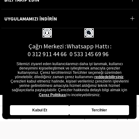
UYGULAMAMIZI İNDİRİN
Çağrı Merkezi :
Whatsapp Hattı :
0 312 911 44 66
0 533 145 69 96
Sitemizi ziyaret eden kullanıcılarımızı daha iyi tanımak, kullanıcı
deneyimini kişiselleştirmek ve iyileştirmek amacıyla çerezler
kullanıyoruz. Çerez tercihlerinizi Tercihler seçeneği üzerinden
yönetebilir, dilediğiniz zaman çerez kullanımını
reddedebilirsiniz
.
E-Posta Adresi :
Çerezleri kabul etmeniz halinde, kişisel verileriniz çerezlerin işlevlerini
musterihizmetleri@gon.com.tr
yerine getirebilmesi amacıyla hizmet aldığımız teknik hizmet
sağlayıcılarla paylaşılabilir. Çerezler hakkında detaylı bilgi almak için
Çerez Politikası
’nı inceleyebilirsiniz.
Kabul Et
Tercihler
Anasayfa
Favorilerim
Sepetim
Üye Girişi