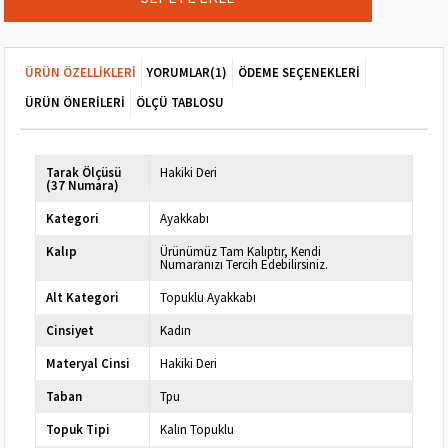
ÜRÜN ÖZELLIKLERI
YORUMLAR
(1)
ÖDEME SEÇENEKLERI
ÜRÜN ÖNERILERI
ÖLÇÜ TABLOSU
Tarak Ölçüsü
Hakiki Deri
(37 Numara)
Kategori
Ayakkabı
Kalıp
Ürünümüz Tam Kalıptır, Kendi
Numaranızı Tercih Edebilirsiniz.
Alt Kategori
Topuklu Ayakkabı
Cinsiyet
Kadın
Materyal Cinsi
Hakiki Deri
Taban
Tpu
Topuk Tipi
Kalın Topuklu