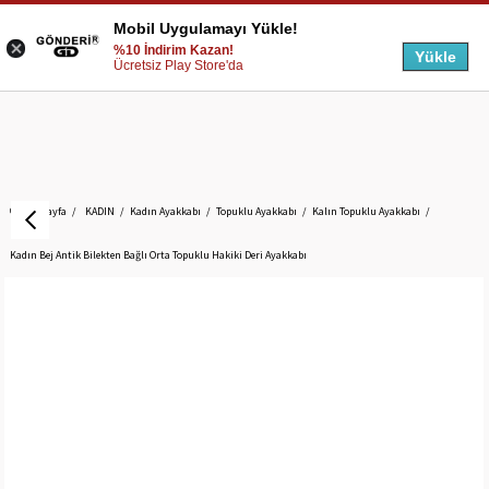
Mobil Uygulamayı Yükle!
%10 İndirim Kazan!
Yükle
Ücretsiz Play Store'da
Anasayfa
KADIN
Kadın Ayakkabı
Topuklu Ayakkabı
Kalın Topuklu Ayakkabı
Kadın Bej Antik Bilekten Bağlı Orta Topuklu Hakiki Deri Ayakkabı