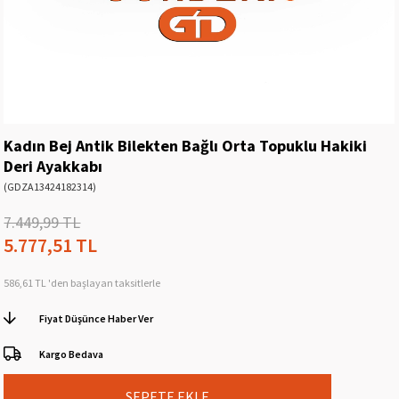
Kadın Bej Antik Bilekten Bağlı Orta Topuklu Hakiki
Deri Ayakkabı
(GDZA13424182314)
7.449,99 TL
5.777,51 TL
586,61 TL
'den başlayan taksitlerle
Fiyat Düşünce Haber Ver
Kargo Bedava