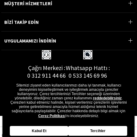
MÜŞTERİ HİZMETLERİ
BİZİ TAKİP EDİN
UYGULAMAMIZI İNDİRİN
Çağrı Merkezi :
Whatsapp Hattı :
0 312 911 44 66
0 533 145 69 96
Sitemizi ziyaret eden kullanıcılarımızı daha iyi tanımak, kullanıcı
deneyimini kişiselleştirmek ve iyileştirmek amacıyla çerezler
kullanıyoruz. Çerez tercihlerinizi Tercihler seçeneği üzerinden
yönetebilir, dilediğiniz zaman çerez kullanımını
reddedebilirsiniz
.
E-Posta Adresi :
Çerezleri kabul etmeniz halinde, kişisel verileriniz çerezlerin işlevlerini
musterihizmetleri@gon.com.tr
yerine getirebilmesi amacıyla hizmet aldığımız teknik hizmet
sağlayıcılarla paylaşılabilir. Çerezler hakkında detaylı bilgi almak için
Çerez Politikası
’nı inceleyebilirsiniz.
Kabul Et
Tercihler