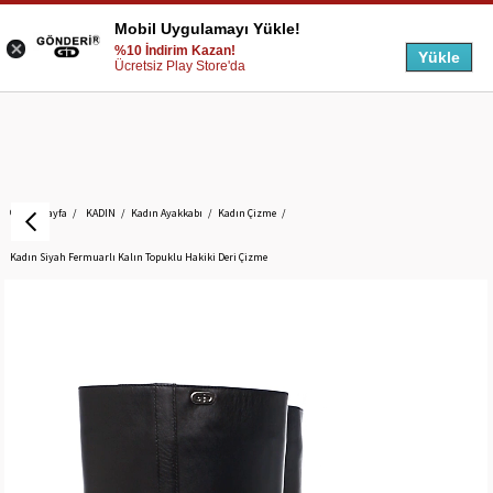
Mobil Uygulamayı Yükle!
%10 İndirim Kazan!
Yükle
Ücretsiz Play Store'da
Anasayfa
KADIN
Kadın Ayakkabı
Kadın Çizme
Kadın Siyah Fermuarlı Kalın Topuklu Hakiki Deri Çizme