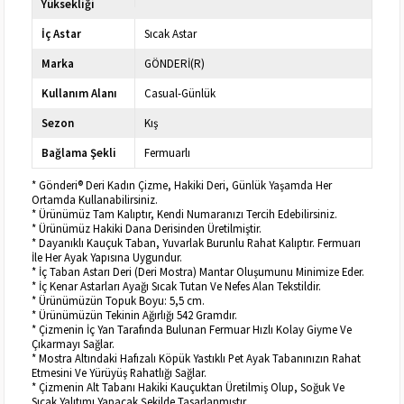
Yüksekliği
İç Astar
Sıcak Astar
Marka
GÖNDERİ(R)
Kullanım Alanı
Casual-Günlük
Sezon
Kış
Bağlama Şekli
Fermuarlı
* Gönderi® Deri Kadın Çizme, Hakiki Deri, Günlük Yaşamda Her
Ortamda Kullanabilirsiniz.
* Ürünümüz Tam Kalıptır, Kendi Numaranızı Tercih Edebilirsiniz.
* Ürünümüz Hakiki Dana Derisinden Üretilmiştir.
* Dayanıklı Kauçuk Taban, Yuvarlak Burunlu Rahat Kalıptır. Fermuarı
İle Her Ayak Yapısına Uygundur.
* İç Taban Astarı Deri (Deri Mostra) Mantar Oluşumunu Minimize Eder.
* İç Kenar Astarları Ayağı Sıcak Tutan Ve Nefes Alan Tekstildir.
* Ürünümüzün Topuk Boyu: 5,5 cm.
* Ürünümüzün Tekinin Ağırlığı 542 Gramdır.
* Çizmenin İç Yan Tarafında Bulunan Fermuar Hızlı Kolay Giyme Ve
Çıkarmayı Sağlar.
* Mostra Altındaki Hafızalı Köpük Yastıklı Pet Ayak Tabanınızın Rahat
Etmesini Ve Yürüyüş Rahatlığı Sağlar.
* Çizmenin Alt Tabanı Hakiki Kauçuktan Üretilmiş Olup, Soğuk Ve
Sıcak Yalıtımı Yapacak Şekilde Tasarlanmıştır.