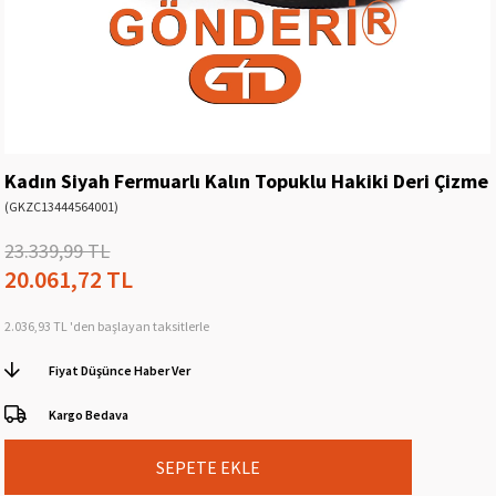
Kadın Siyah Fermuarlı Kalın Topuklu Hakiki Deri Çizme
(GKZC13444564001)
23.339,99 TL
20.061,72 TL
2.036,93 TL
'den başlayan taksitlerle
Fiyat Düşünce Haber Ver
Kargo Bedava