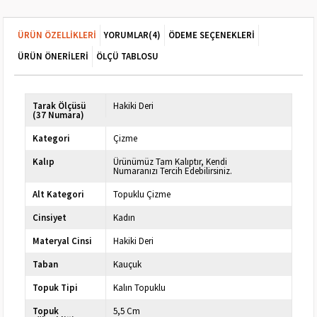
ÜRÜN ÖZELLIKLERI
YORUMLAR
(4)
ÖDEME SEÇENEKLERI
ÜRÜN ÖNERILERI
ÖLÇÜ TABLOSU
Tarak Ölçüsü
Hakiki Deri
(37 Numara)
Kategori
Çizme
Kalıp
Ürünümüz Tam Kalıptır, Kendi
Numaranızı Tercih Edebilirsiniz.
Alt Kategori
Topuklu Çizme
Cinsiyet
Kadın
Materyal Cinsi
Hakiki Deri
Taban
Kauçuk
Topuk Tipi
Kalın Topuklu
Topuk
5,5 Cm