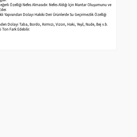
Değerli Özelliği Nefes Almasıdır. Nefes Aldığı İçin Mantar Oluşumunu ve
Eder.
li Yapısından Dolayı Hakiki Deri Ürünlerde Su Geçirmezlik Özelliği
inden Dolayı Taba, Bordo, Kırmızı, Vizon, Haki, Yeşil, Nude, Bej v.b.
ki Ton Fark Edebilir.