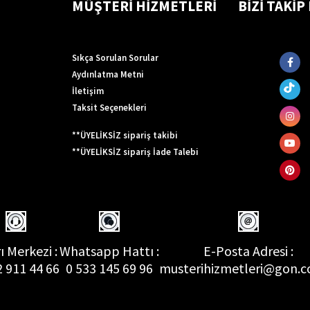
MÜŞTERİ HİZMETLERİ
BİZİ TAKİP
Sıkça Sorulan Sorular
Aydınlatma Metni
İletişim
Taksit Seçenekleri
**ÜYELİKSİZ sipariş takibi
**ÜYELİKSİZ sipariş İade Talebi
ı Merkezi :
Whatsapp Hattı :
E-Posta Adresi :
2 911 44 66
0 533 145 69 96
musterihizmetleri@gon.c