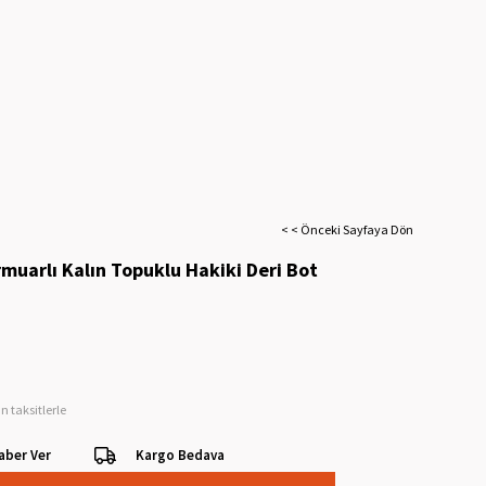
< < Önceki Sayfaya Dön
muarlı Kalın Topuklu Hakiki Deri Bot
n taksitlerle
aber Ver
Kargo Bedava