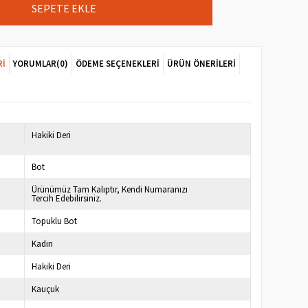
RI
YORUMLAR
(0)
ÖDEME SEÇENEKLERI
ÜRÜN ÖNERILERI
7
Hakiki Deri
Bot
Ürünümüz Tam Kalıptır, Kendi Numaranızı
Tercih Edebilirsiniz.
Topuklu Bot
Kadın
Hakiki Deri
Kauçuk