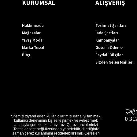
KURUMSAL
ALIŞVERİŞ
Hakkımızda
Teslimat Şartları
Mağazalar
İade Şartları
Yavaş Moda
Kampanyalar
Marka Tescil
Güvenli Ödeme
Blog
Faydalı Bilgiler
Sizden Gelen Mailler
Çağr
Sitemizi ziyaret eden kullanıcılarımızı daha iyi tanımak,
0 31
kullanıcı deneyimini kişiselleştirmek ve iyileştirmek
amacıyla çerezler kullanıyoruz. Çerez tercihlerinizi
Tercihler seçeneği üzerinden yönetebilir, dilediğiniz
zaman çerez kullanımını
reddedebilirsiniz
. Çerezleri