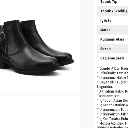
Topuk Tipi
Topuk Yüksekliğ
İç Astar
Marka
Kullanım Alanı
Sezon
Bağlama Şekli
* Gönderi® Deri Kad
* Ürünümüz Tam Kalı
* Ürünümüz Hakiki D
* Dayanıklı Kauçuk 
Uygundur.
* Alt Taban Hakiki 
Tasarlanmıştır.
* İç Taban Astarı D
* İç Kenar Astarları 
* Ürünümüzün Topu
* Ürünümüzün Tekini
* İç Yan Tarafta Bu
* Mostra Altındaki H
Yürüyüş Rahatlığı Sa