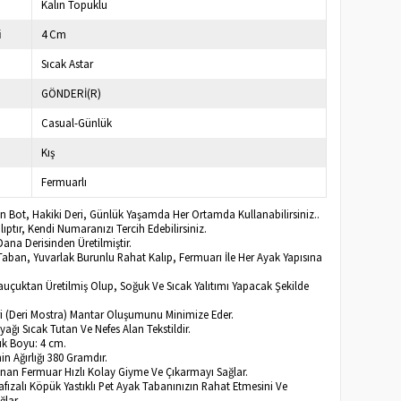
Kalın Topuklu
i
4 Cm
Sıcak Astar
GÖNDERİ(R)
Casual-Günlük
Kış
Fermuarlı
ın Bot, Hakiki Deri, Günlük Yaşamda Her Ortamda Kullanabilirsiniz..
ptır, Kendi Numaranızı Tercih Edebilirsiniz.
ana Derisinden Üretilmiştir.
Taban, Yuvarlak Burunlu Rahat Kalıp, Fermuarı İle Her Ayak Yapısına
Kauçuktan Üretilmiş Olup, Soğuk Ve Sıcak Yalıtımı Yapacak Şekilde
eri (Deri Mostra) Mantar Oluşumunu Minimize Eder.
Ayağı Sıcak Tutan Ve Nefes Alan Tekstildir.
k Boyu: 4 cm.
n Ağırlığı 380 Gramdır.
lunan Fermuar Hızlı Kolay Giyme Ve Çıkarmayı Sağlar.
afızalı Köpük Yastıklı Pet Ayak Tabanınızın Rahat Etmesini Ve
ğlar.