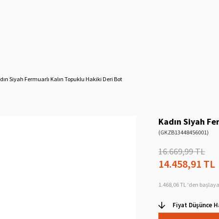
dın Siyah Fermuarlı Kalın Topuklu Hakiki Deri Bot
Kadın Siyah Fer
(GKZB13448456001)
16.669,99 TL
14.458,91 TL
1.468,06 TL
'den başlaya
Fiyat Düşünce H