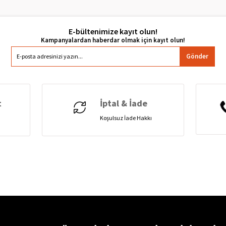
E-bültenimize kayıt olun!
Gönder
t
İptal & İade
Koşulsuz İade Hakkı