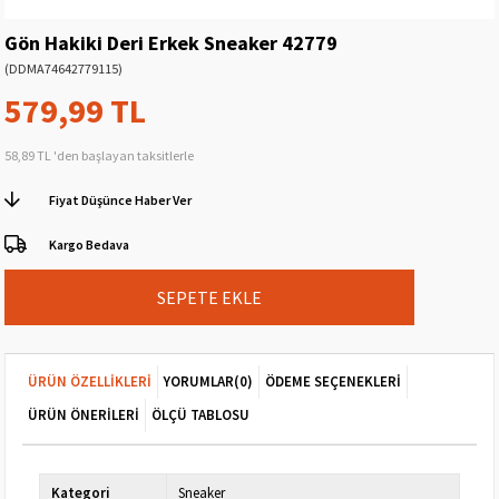
Gön Hakiki Deri Erkek Sneaker 42779
(DDMA74642779115)
579,99 TL
58,89 TL
'den başlayan taksitlerle
Fiyat Düşünce Haber Ver
Kargo Bedava
ÜRÜN ÖZELLIKLERI
YORUMLAR
(0)
ÖDEME SEÇENEKLERI
ÜRÜN ÖNERILERI
ÖLÇÜ TABLOSU
Kategori
Sneaker