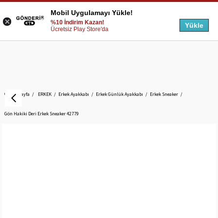
Mobil Uygulamayı Yükle!
%10 İndirim Kazan!
Yükle
Ücretsiz Play Store'da
Anasayfa
ERKEK
Erkek Ayakkabı
Erkek Günlük Ayakkabı
Erkek Sneaker
Gön Hakiki Deri Erkek Sneaker 42779