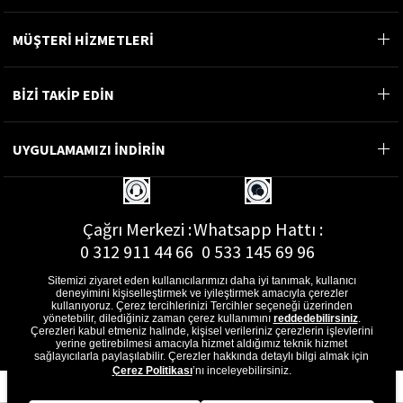
MÜŞTERİ HİZMETLERİ
BİZİ TAKİP EDİN
UYGULAMAMIZI İNDİRİN
Çağrı Merkezi :
Whatsapp Hattı :
0 312 911 44 66
0 533 145 69 96
Sitemizi ziyaret eden kullanıcılarımızı daha iyi tanımak, kullanıcı
deneyimini kişiselleştirmek ve iyileştirmek amacıyla çerezler
kullanıyoruz. Çerez tercihlerinizi Tercihler seçeneği üzerinden
yönetebilir, dilediğiniz zaman çerez kullanımını
reddedebilirsiniz
.
E-Posta Adresi :
Çerezleri kabul etmeniz halinde, kişisel verileriniz çerezlerin işlevlerini
musterihizmetleri@gon.com.tr
yerine getirebilmesi amacıyla hizmet aldığımız teknik hizmet
sağlayıcılarla paylaşılabilir. Çerezler hakkında detaylı bilgi almak için
Çerez Politikası
’nı inceleyebilirsiniz.