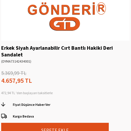
Erkek Siyah Ayarlanabilir Cırt Bantlı Hakiki Deri
Sandalet
(DYMA73142434001)
5.369,99 TL
4.657,95 TL
472,94 TL
'den başlayan taksitlerle
Fiyat Düşünce Haber Ver
Kargo Bedava