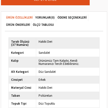
ÜRÜN ÖZELLIKLERI
YORUMLAR
(0)
ÖDEME SEÇENEKLERI
ÜRÜN ÖNERILERI
ÖLÇÜ TABLOSU
Tarak Ölçüsü
Hakiki Deri
(37 Numara)
Kategori
Sandalet
Kalıp
Ürünümüz Tam Kalıptır, Kendi
Numaranızı Tercih Edebilirsiniz.
Alt Kategori
Düz Sandalet
Cinsiyet
Erkek
Materyal Cinsi
Hakiki Deri
Taban
Poliüretan
Topuk Tipi
Düz Topuklu