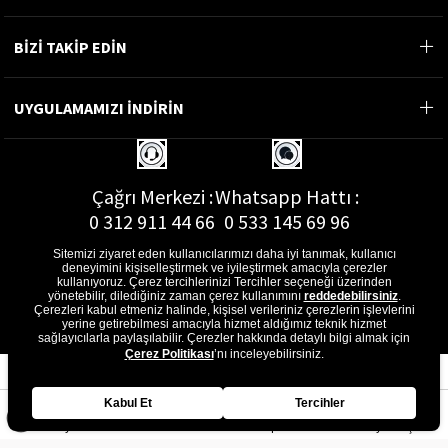
BİZİ TAKİP EDİN
UYGULAMAMIZI İNDİRİN
Çağrı Merkezi :
Whatsapp Hattı :
0 312 911 44 66
0 533 145 69 96
Sitemizi ziyaret eden kullanıcılarımızı daha iyi tanımak, kullanıcı
deneyimini kişiselleştirmek ve iyileştirmek amacıyla çerezler
kullanıyoruz. Çerez tercihlerinizi Tercihler seçeneği üzerinden
yönetebilir, dilediğiniz zaman çerez kullanımını
reddedebilirsiniz
.
E-Posta Adresi :
Çerezleri kabul etmeniz halinde, kişisel verileriniz çerezlerin işlevlerini
musterihizmetleri@gon.com.tr
yerine getirebilmesi amacıyla hizmet aldığımız teknik hizmet
sağlayıcılarla paylaşılabilir. Çerezler hakkında detaylı bilgi almak için
Çerez Politikası
’nı inceleyebilirsiniz.
Kabul Et
Tercihler
Anasayfa
Favorilerim
Sepetim
Üye Girişi