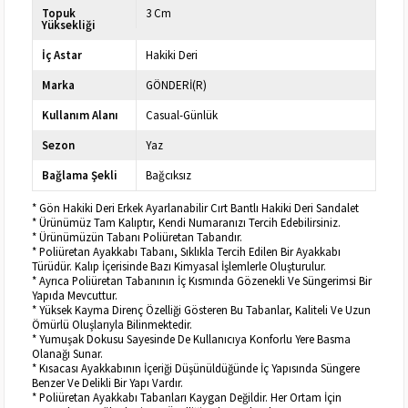
Topuk
3 Cm
Yüksekliği
İç Astar
Hakiki Deri
Marka
GÖNDERİ(R)
Kullanım Alanı
Casual-Günlük
Sezon
Yaz
Bağlama Şekli
Bağcıksız
* Gön Hakiki Deri Erkek Ayarlanabilir Cırt Bantlı Hakiki Deri Sandalet
* Ürünümüz Tam Kalıptır, Kendi Numaranızı Tercih Edebilirsiniz.
* Ürünümüzün Tabanı Poliüretan Tabandır.
* Poliüretan Ayakkabı Tabanı, Sıklıkla Tercih Edilen Bir Ayakkabı
Türüdür. Kalıp İçerisinde Bazı Kimyasal İşlemlerle Oluşturulur.
* Ayrıca Poliüretan Tabanının İç Kısmında Gözenekli Ve Süngerimsi Bir
Yapıda Mevcuttur.
* Yüksek Kayma Direnç Özelliği Gösteren Bu Tabanlar, Kaliteli Ve Uzun
Ömürlü Oluşlarıyla Bilinmektedir.
* Yumuşak Dokusu Sayesinde De Kullanıcıya Konforlu Yere Basma
Olanağı Sunar.
* Kısacası Ayakkabının İçeriği Düşünüldüğünde İç Yapısında Süngere
Benzer Ve Delikli Bir Yapı Vardır.
* Poliüretan Ayakkabı Tabanları Kaygan Değildir. Her Ortam İçin