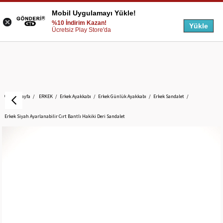
Mobil Uygulamayı Yükle!
%10 İndirim Kazan!
Yükle
Ücretsiz Play Store'da
Anasayfa
ERKEK
Erkek Ayakkabı
Erkek Günlük Ayakkabı
Erkek Sandalet
Erkek Siyah Ayarlanabilir Cırt Bantlı Hakiki Deri Sandalet