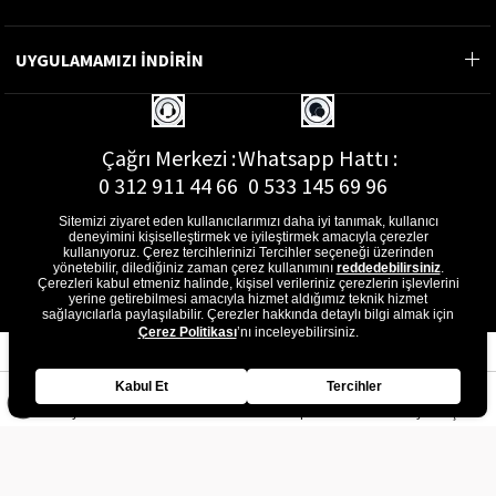
UYGULAMAMIZI İNDİRİN
Çağrı Merkezi :
Whatsapp Hattı :
0 312 911 44 66
0 533 145 69 96
Sitemizi ziyaret eden kullanıcılarımızı daha iyi tanımak, kullanıcı
deneyimini kişiselleştirmek ve iyileştirmek amacıyla çerezler
kullanıyoruz. Çerez tercihlerinizi Tercihler seçeneği üzerinden
yönetebilir, dilediğiniz zaman çerez kullanımını
reddedebilirsiniz
.
E-Posta Adresi :
Çerezleri kabul etmeniz halinde, kişisel verileriniz çerezlerin işlevlerini
musterihizmetleri@gon.com.tr
yerine getirebilmesi amacıyla hizmet aldığımız teknik hizmet
sağlayıcılarla paylaşılabilir. Çerezler hakkında detaylı bilgi almak için
Çerez Politikası
’nı inceleyebilirsiniz.
Kabul Et
Tercihler
Anasayfa
Favorilerim
Sepetim
Üye Girişi