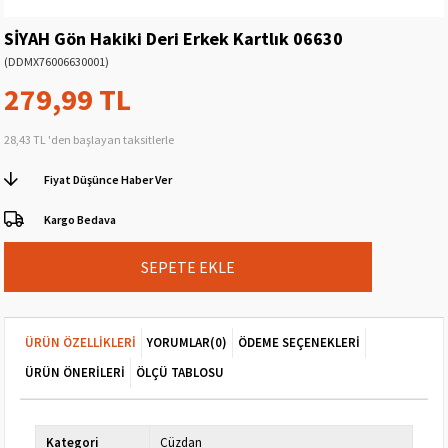
SİYAH Gön Hakiki Deri Erkek Kartlık 06630
(DDMX76006630001)
279,99 TL
28,43 TL
'den başlayan taksitlerle
Fiyat Düşünce Haber Ver
Kargo Bedava
ÜRÜN ÖZELLIKLERI
YORUMLAR
(0)
ÖDEME SEÇENEKLERI
ÜRÜN ÖNERILERI
ÖLÇÜ TABLOSU
Kategori
Cüzdan