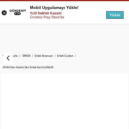
Mobil Uygulamayı Yükle!
%10 İndirim Kazan!
Yükle
Ücretsiz Play Store'da
Anasayfa
ERKEK
Erkek Aksesuar
Erkek Cüzdan
SİYAH Gön Hakiki Deri Erkek Kartlık 06630