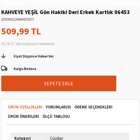
KAHVEYE YEŞİL Gön Hakiki Deri Erkek Kartlık 06453
(DDMX22906453937)
509,99 TL
51,78 TL
'den başlayan taksitlerle
Fiyat Düşünce Haber Ver
Kargo Bedava
ÜRÜN ÖZELLIKLERI
YORUMLAR
(0)
ÖDEME SEÇENEKLERI
ÜRÜN ÖNERILERI
ÖLÇÜ TABLOSU
Kategori
Cüzdan