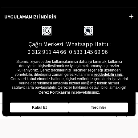
UYGULAMAMIZI İNDİRİN
Çağrı Merkezi :
Whatsapp Hattı :
0 312 911 44 66
0 533 145 69 96
Sitemizi ziyaret eden kullanıcılarımızı daha iyi tanımak, kullanıcı
deneyimini kişiselleştirmek ve iyileştirmek amacıyla çerezler
kullanıyoruz. Çerez tercihlerinizi Tercihler seçeneği üzerinden
yönetebilir, dilediğiniz zaman çerez kullanımını
reddedebilirsiniz
.
E-Posta Adresi :
Çerezleri kabul etmeniz halinde, kişisel verileriniz çerezlerin işlevlerini
musterihizmetleri@gon.com.tr
yerine getirebilmesi amacıyla hizmet aldığımız teknik hizmet
sağlayıcılarla paylaşılabilir. Çerezler hakkında detaylı bilgi almak için
Çerez Politikası
’nı inceleyebilirsiniz.
Kabul Et
Tercihler
Anasayfa
Favorilerim
Sepetim
Üye Girişi