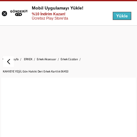
Mobil Uygulamayı Yükle!
%10 İndirim Kazan!
Yükle
Ücretsiz Play Store'da
Anasayfa
ERKEK
Erkek Aksesuar
Erkek Cüzdan
KAHVEYE YEŞİL Gön Hakiki Deri Erkek Kartlık 06453