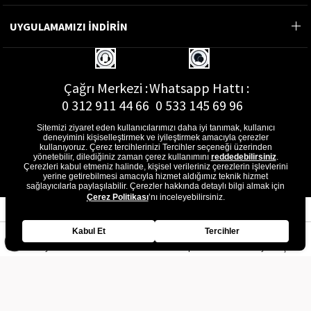
UYGULAMAMIZI İNDİRİN
Çağrı Merkezi :
Whatsapp Hattı :
0 312 911 44 66
0 533 145 69 96
Sitemizi ziyaret eden kullanıcılarımızı daha iyi tanımak, kullanıcı
deneyimini kişiselleştirmek ve iyileştirmek amacıyla çerezler
kullanıyoruz. Çerez tercihlerinizi Tercihler seçeneği üzerinden
yönetebilir, dilediğiniz zaman çerez kullanımını
reddedebilirsiniz
.
E-Posta Adresi :
Çerezleri kabul etmeniz halinde, kişisel verileriniz çerezlerin işlevlerini
musterihizmetleri@gon.com.tr
yerine getirebilmesi amacıyla hizmet aldığımız teknik hizmet
sağlayıcılarla paylaşılabilir. Çerezler hakkında detaylı bilgi almak için
Çerez Politikası
’nı inceleyebilirsiniz.
Kabul Et
Tercihler
Anasayfa
Favorilerim
Sepetim
Üye Girişi