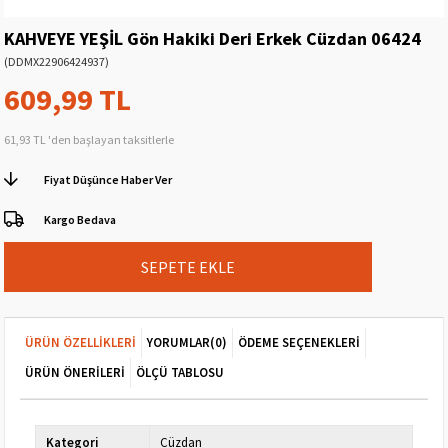
KAHVEYE YEŞİL Gön Hakiki Deri Erkek Cüzdan 06424
(DDMX22906424937)
609,99 TL
61,93 TL
'den başlayan taksitlerle
Fiyat Düşünce Haber Ver
Kargo Bedava
ÜRÜN ÖZELLIKLERI
YORUMLAR
(0)
ÖDEME SEÇENEKLERI
ÜRÜN ÖNERILERI
ÖLÇÜ TABLOSU
Kategori
Cüzdan