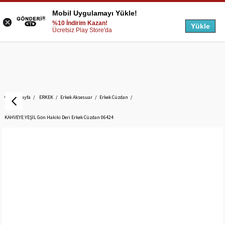
Mobil Uygulamayı Yükle!
%10 İndirim Kazan!
Yükle
Ücretsiz Play Store'da
Anasayfa
ERKEK
Erkek Aksesuar
Erkek Cüzdan
KAHVEYE YEŞİL Gön Hakiki Deri Erkek Cüzdan 06424