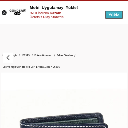
Mobil Uygulamayı Yükle!
%10 İndirim Kazan!
Yükle
Ücretsiz Play Store'da
Anasayfa
ERKEK
Erkek Aksesuar
Erkek Cüzdan
Laciye Yeşil Gön Hakiki Deri Erkek Cüzdan 06306