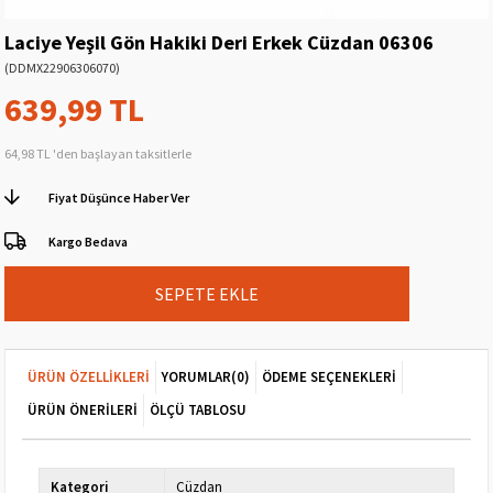
Laciye Yeşil Gön Hakiki Deri Erkek Cüzdan 06306
(DDMX22906306070)
639,99 TL
64,98 TL
'den başlayan taksitlerle
Fiyat Düşünce Haber Ver
Kargo Bedava
ÜRÜN ÖZELLIKLERI
YORUMLAR
(0)
ÖDEME SEÇENEKLERI
ÜRÜN ÖNERILERI
ÖLÇÜ TABLOSU
Kategori
Cüzdan