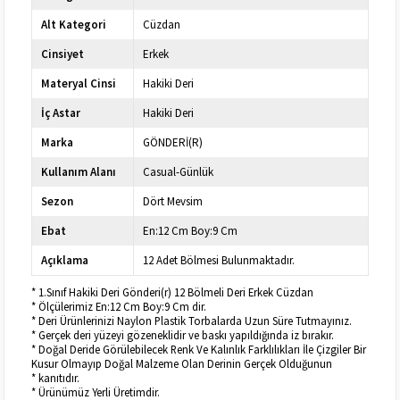
Alt Kategori
Cüzdan
Cinsiyet
Erkek
Materyal Cinsi
Hakiki Deri
İç Astar
Hakiki Deri
Marka
GÖNDERİ(R)
Kullanım Alanı
Casual-Günlük
Sezon
Dört Mevsim
Ebat
En:12 Cm Boy:9 Cm
Açıklama
12 Adet Bölmesi Bulunmaktadır.
* 1.Sınıf Hakiki Deri Gönderi(r) 12 Bölmeli Deri Erkek Cüzdan
* Ölçülerimiz En:12 Cm Boy:9 Cm dir.
* Deri Ürünlerinizi Naylon Plastik Torbalarda Uzun Süre Tutmayınız.
* Gerçek deri yüzeyi gözeneklidir ve baskı yapıldığında iz bırakır.
* Doğal Deride Görülebilecek Renk Ve Kalınlık Farklılıkları İle Çizgiler Bir
Kusur Olmayıp Doğal Malzeme Olan Derinin Gerçek Olduğunun
* kanıtıdır.
* Ürünümüz Yerli Üretimdir.