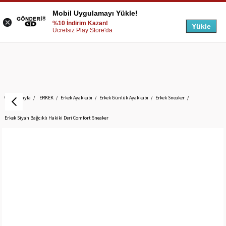
Mobil Uygulamayı Yükle!
%10 İndirim Kazan!
Yükle
Ücretsiz Play Store'da
Anasayfa
ERKEK
Erkek Ayakkabı
Erkek Günlük Ayakkabı
Erkek Sneaker
Erkek Siyah Bağcıklı Hakiki Deri Comfort Sneaker