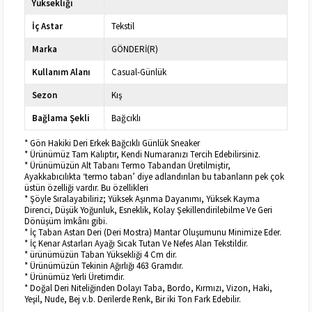
Yüksekliği
İç Astar
Tekstil
Marka
GÖNDERİ(R)
Kullanım Alanı
Casual-Günlük
Sezon
Kış
Bağlama Şekli
Bağcıklı
* Gön Hakiki Deri Erkek Bağcıklı Günlük Sneaker
* Ürünümüz Tam Kalıptır, Kendi Numaranızı Tercih Edebilirsiniz.
* Ürünümüzün Alt Tabanı Termo Tabandan Üretilmiştir,
Ayakkabıcılıkta ‘termo taban’ diye adlandırılan bu tabanların pek çok
üstün özelliği vardır. Bu özellikleri
* Şöyle Sıralayabiliriz; Yüksek Aşınma Dayanımı, Yüksek Kayma
Direnci, Düşük Yoğunluk, Esneklik, Kolay Şekillendirilebilme Ve Geri
Dönüşüm İmkânı gibi.
* İç Taban Astarı Deri (Deri Mostra) Mantar Oluşumunu Minimize Eder.
* İç Kenar Astarları Ayağı Sıcak Tutan Ve Nefes Alan Tekstildir.
* ürünümüzün Taban Yüksekliği 4 Cm dir.
* Ürünümüzün Tekinin Ağırlığı 463 Gramdır.
* Ürünümüz Yerli Üretimdir.
* Doğal Deri Niteliğinden Dolayı Taba, Bordo, Kırmızı, Vizon, Haki,
Yeşil, Nude, Bej v.b. Derilerde Renk, Bir iki Ton Fark Edebilir.