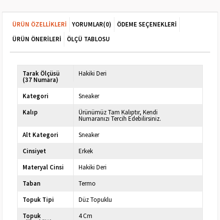
ÜRÜN ÖZELLIKLERI
YORUMLAR
(0)
ÖDEME SEÇENEKLERI
ÜRÜN ÖNERILERI
ÖLÇÜ TABLOSU
Tarak Ölçüsü
Hakiki Deri
(37 Numara)
Kategori
Sneaker
Kalıp
Ürünümüz Tam Kalıptır, Kendi
Numaranızı Tercih Edebilirsiniz.
Alt Kategori
Sneaker
Cinsiyet
Erkek
Materyal Cinsi
Hakiki Deri
Taban
Termo
Topuk Tipi
Düz Topuklu
Topuk
4 Cm