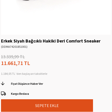
Erkek Siyah Bağcıklı Hakiki Deri Comfort Sneaker
(DDMA74201851001)
13.339,99 TL
11.661,71 TL
1.184,05 TL
'den başlayan taksitlerle
Fiyat Düşünce Haber Ver
Kargo Bedava