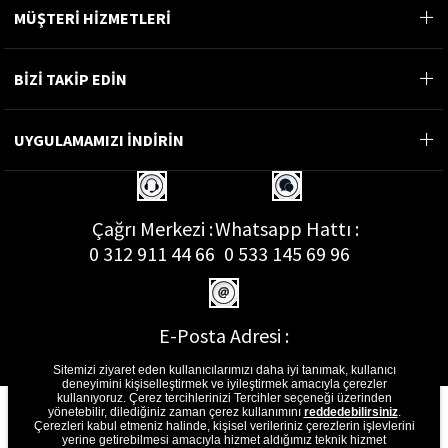
MÜŞTERİ HİZMETLERİ
BİZİ TAKİP EDİN
UYGULAMAMIZI İNDİRİN
Çağrı Merkezi :
Whatsapp Hattı :
0 312 911 44 66
0 533 145 69 96
E-Posta Adresi :
musterihizmetleri@gon.com.tr
Sitemizi ziyaret eden kullanıcılarımızı daha iyi tanımak, kullanıcı
deneyimini kişiselleştirmek ve iyileştirmek amacıyla çerezler
kullanıyoruz. Çerez tercihlerinizi Tercihler seçeneği üzerinden
yönetebilir, dilediğiniz zaman çerez kullanımını
reddedebilirsiniz
.
Çerezleri kabul etmeniz halinde, kişisel verileriniz çerezlerin işlevlerini
yerine getirebilmesi amacıyla hizmet aldığımız teknik hizmet