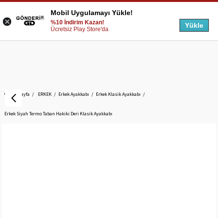
Mobil Uygulamayı Yükle!
%10 İndirim Kazan!
Yükle
Ücretsiz Play Store'da
Anasayfa
ERKEK
Erkek Ayakkabı
Erkek Klasik Ayakkabı
Erkek Siyah Termo Taban Hakiki Deri Klasik Ayakkabı