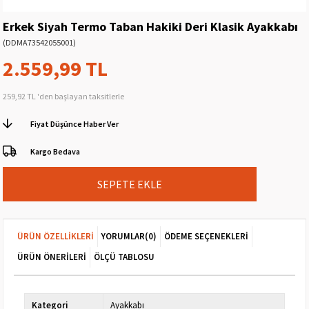
Erkek Siyah Termo Taban Hakiki Deri Klasik Ayakkabı
(DDMA73542055001)
2.559,99 TL
259,92 TL
'den başlayan taksitlerle
Fiyat Düşünce Haber Ver
Kargo Bedava
ÜRÜN ÖZELLIKLERI
YORUMLAR
(0)
ÖDEME SEÇENEKLERI
ÜRÜN ÖNERILERI
ÖLÇÜ TABLOSU
Kategori
Ayakkabı