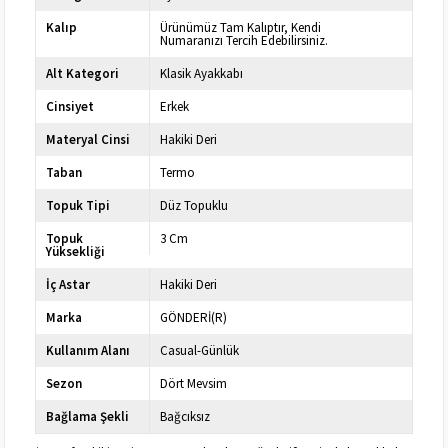
Kalıp
Ürünümüz Tam Kalıptır, Kendi
Numaranızı Tercih Edebilirsiniz.
Alt Kategori
Klasik Ayakkabı
Cinsiyet
Erkek
Materyal Cinsi
Hakiki Deri
Taban
Termo
Topuk Tipi
Düz Topuklu
Topuk
3 Cm
Yüksekliği
İç Astar
Hakiki Deri
Marka
GÖNDERİ(R)
Kullanım Alanı
Casual-Günlük
Sezon
Dört Mevsim
Bağlama Şekli
Bağcıksız