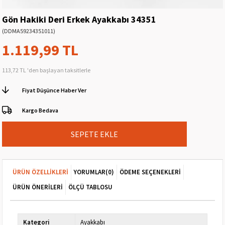
Gön Hakiki Deri Erkek Ayakkabı 34351
(DDMA59234351011)
1.119,99 TL
113,72 TL
'den başlayan taksitlerle
Fiyat Düşünce Haber Ver
Kargo Bedava
ÜRÜN ÖZELLIKLERI
YORUMLAR
(0)
ÖDEME SEÇENEKLERI
ÜRÜN ÖNERILERI
ÖLÇÜ TABLOSU
Kategori
Ayakkabı