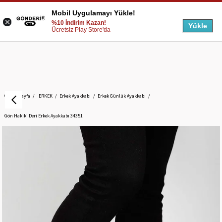
Mobil Uygulamayı Yükle!
%10 İndirim Kazan!
Yükle
Ücretsiz Play Store'da
Anasayfa
ERKEK
Erkek Ayakkabı
Erkek Günlük Ayakkabı
Gön Hakiki Deri Erkek Ayakkabı 34351