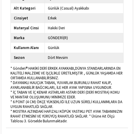
Alt Kategori
Günlük (Casual) Ayakkabı
Cinsiyet
Erkek
Materyal Cinsi
Hakiki Deri
Marka
GÖNDERİ(R)
Kullanım Alanı
Günlük
Sezon
Dört Mevsim
* Gönderi® HAKİKİ DERİ ERKEK AYAKKABI,DÜNYA STANDARLARINDA EN
KALİTELİ MALZEME VE İŞÇİLİKLE ÜRETİLMİŞTİR , GÜNLÜK YAŞAMDA HER
ORTAMDA KULLANABİLİRSİNİZ.
* DAYANIKLI KAUÇUK TABAN, YUVARLAK BURUNLU RAHAT KALIP,
AYARLANABİLİR BAĞCIKLARI, İLE HER AYAK YAPISINA UYGUNDUR.
* İÇ TABAN VE İÇ KENAR ASTARLARI ASTARI DERİ (DERİ MOSTRA) KOKU
VE MANTAR OLUŞUMUNU MİNİMİZE EDER.
* 6 PONT (4 CM) ÖKÇE YÜKSEKLİĞİ İLE UZUN SÜRELİ KULLANIMLARA DA
UYGUN RAHATLIĞI SAĞLAR.
* MOSTRA ALTINDAKİ HAFIZALI KÖPÜK YASTIKLI PET AYAK TABANINIZIN
RAHAT ETMESİNİ VE YÜRÜYÜŞ RAHATLIĞI SAĞLAR. * Ürüne Ait Ölçü
Tablosu 3. Görselde Bulunmaktadır.