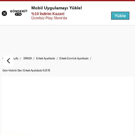
Mobil Uygulamayı Yükle!
%10 İndirim Kazan!
Yükle
Ücretsiz Play Store'da
Anasayfa
ERKEK
Erkek Ayakkabı
Erkek Günlük Ayakkabı
Gön Hakiki Deri Erkek Ayakkabı 01976