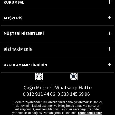
KURUMSAL
ALIŞVERİŞ
MÜŞTERİ HİZMETLERİ
BİZİ TAKİP EDİN
UYGULAMAMIZI İNDİRİN
Çağrı Merkezi :
Whatsapp Hattı :
0 312 911 44 66
0 533 145 69 96
Sitemizi ziyaret eden kullanıcılarımızı daha iyi tanımak, kullanıcı
deneyimini kişiselleştirmek ve iyileştirmek amacıyla çerezler
kullanıyoruz. Çerez tercihlerinizi Tercihler seçeneği üzerinden
yönetebilir, dilediğiniz zaman çerez kullanımını
reddedebilirsiniz
.
E-Posta Adresi :