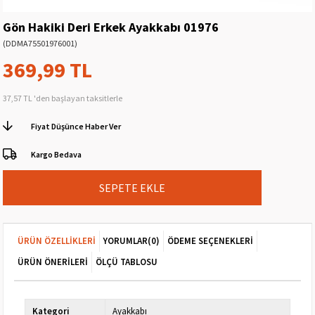
Gön Hakiki Deri Erkek Ayakkabı 01976
(DDMA75501976001)
369,99 TL
37,57 TL
'den başlayan taksitlerle
Fiyat Düşünce Haber Ver
Kargo Bedava
ÜRÜN ÖZELLIKLERI
YORUMLAR
(0)
ÖDEME SEÇENEKLERI
ÜRÜN ÖNERILERI
ÖLÇÜ TABLOSU
Kategori
Ayakkabı