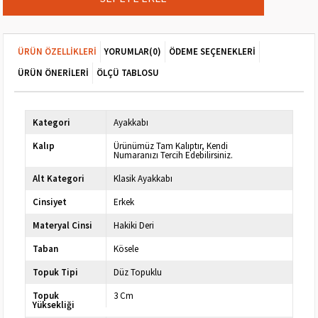
ÜRÜN ÖZELLIKLERI
YORUMLAR
(0)
ÖDEME SEÇENEKLERI
ÜRÜN ÖNERILERI
ÖLÇÜ TABLOSU
Kategori
Ayakkabı
Kalıp
Ürünümüz Tam Kalıptır, Kendi
Numaranızı Tercih Edebilirsiniz.
Alt Kategori
Klasik Ayakkabı
Cinsiyet
Erkek
Materyal Cinsi
Hakiki Deri
Taban
Kösele
Topuk Tipi
Düz Topuklu
Topuk
3 Cm
Yüksekliği