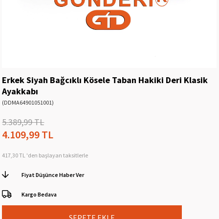
Erkek Siyah Bağcıklı Kösele Taban Hakiki Deri Klasik
Ayakkabı
(DDMA64901051001)
5.389,99 TL
4.109,99 TL
417,30 TL
'den başlayan taksitlerle
Fiyat Düşünce Haber Ver
Kargo Bedava