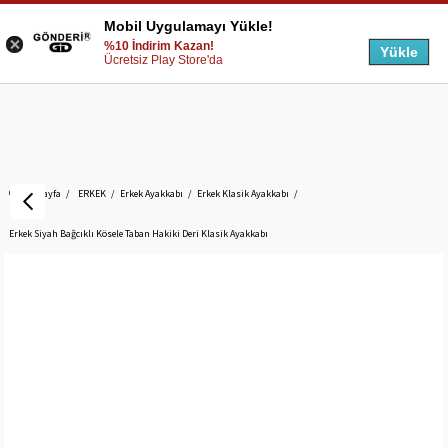
Mobil Uygulamayı Yükle!
%10 İndirim Kazan!
Yükle
Ücretsiz Play Store'da
Anasayfa
ERKEK
Erkek Ayakkabı
Erkek Klasik Ayakkabı
Erkek Siyah Bağcıklı Kösele Taban Hakiki Deri Klasik Ayakkabı