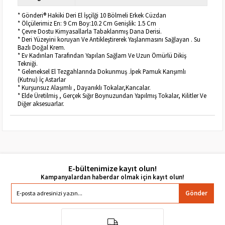
* Gönderi® Hakiki Deri El İşçilği 10 Bölmeli Erkek Cüzdan
* Ölçülerimiz En: 9 Cm Boy:10.2 Cm Genişlik: 1.5 Cm
* Çevre Dostu Kimyasallarla Tabaklanmış Dana Derisi.
* Deri Yüzeyini koruyan Ve Antikleştirerek Yaşlanmasını Sağlayan . Su
Bazlı Doğal Krem.
* Ev Kadınları Tarafından Yapılan Sağlam Ve Uzun Ömürlü Dikiş
Tekniği.
* Geleneksel El Tezgahlarında Dokunmuş .İpek Pamuk Karışımlı
(Kutnu) İç Astarlar
* Kurşunsuz Alaşımlı , Dayanıklı Tokalar,Kancalar.
* Elde Üretilmiş , Gerçek Sığır Boynuzundan Yapılmış Tokalar, Kilitler Ve
Diğer aksesuarlar.
E-bültenimize kayıt olun!
Gönder