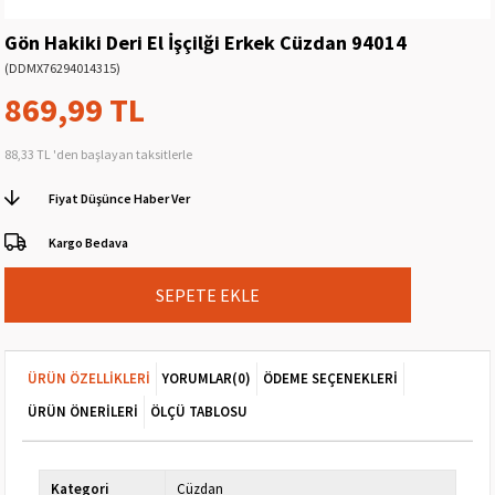
Gön Hakiki Deri El İşçilği Erkek Cüzdan 94014
(DDMX76294014315)
869,99 TL
88,33 TL
'den başlayan taksitlerle
Fiyat Düşünce Haber Ver
Kargo Bedava
ÜRÜN ÖZELLIKLERI
YORUMLAR
(0)
ÖDEME SEÇENEKLERI
ÜRÜN ÖNERILERI
ÖLÇÜ TABLOSU
Kategori
Cüzdan