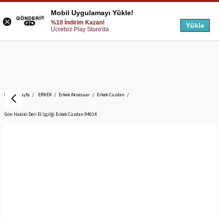
Mobil Uygulamayı Yükle!
%10 İndirim Kazan!
Yükle
Ücretsiz Play Store'da
Anasayfa
ERKEK
Erkek Aksesuar
Erkek Cüzdan
Gön Hakiki Deri El İşçilği Erkek Cüzdan 94014