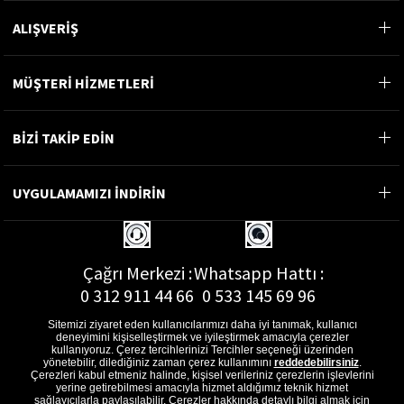
ALIŞVERİŞ
MÜŞTERİ HİZMETLERİ
BİZİ TAKİP EDİN
UYGULAMAMIZI İNDİRİN
Çağrı Merkezi :
Whatsapp Hattı :
0 312 911 44 66
0 533 145 69 96
Sitemizi ziyaret eden kullanıcılarımızı daha iyi tanımak, kullanıcı
deneyimini kişiselleştirmek ve iyileştirmek amacıyla çerezler
kullanıyoruz. Çerez tercihlerinizi Tercihler seçeneği üzerinden
yönetebilir, dilediğiniz zaman çerez kullanımını
reddedebilirsiniz
.
E-Posta Adresi :
Çerezleri kabul etmeniz halinde, kişisel verileriniz çerezlerin işlevlerini
musterihizmetleri@gon.com.tr
yerine getirebilmesi amacıyla hizmet aldığımız teknik hizmet
sağlayıcılarla paylaşılabilir. Çerezler hakkında detaylı bilgi almak için