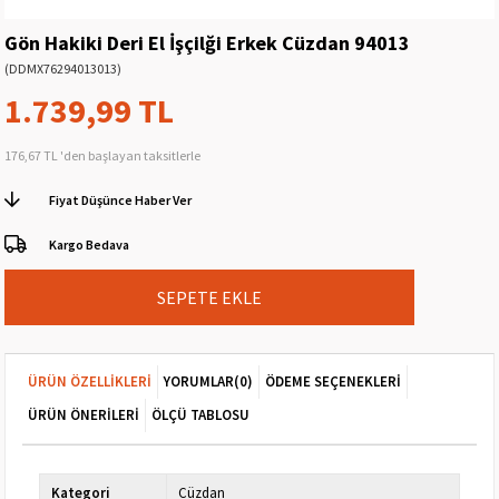
Gön Hakiki Deri El İşçilği Erkek Cüzdan 94013
(DDMX76294013013)
1.739,99 TL
176,67 TL
'den başlayan taksitlerle
Fiyat Düşünce Haber Ver
Kargo Bedava
ÜRÜN ÖZELLIKLERI
YORUMLAR
(0)
ÖDEME SEÇENEKLERI
ÜRÜN ÖNERILERI
ÖLÇÜ TABLOSU
Kategori
Cüzdan