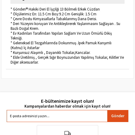
* Gönderi® Hakiki Deri El İşçilği 13 Bölmeli Erkek Cüzdan
* Ölçülerimiz En: 11.5 Cm Boy:9.2 Cm Genişlik: 1.5 Cm
* Çevre Dostu Kimyasallarla Tabaklanmış Dana Derisi.
* Deri Yüzeyini koruyan Ve Antikleştirerek Yaşlanmasını Sağlayan . Su
Bazlı Doğal Krem.
* Ev Kadınları Tarafından Yapılan Sağlam Ve Uzun Ömürlü Dikiş
Tekniği.
* Geleneksel El Tezgahlarında Dokunmuş .İpek Pamuk Karışımlı
(Kutnu) İç Astarlar
* Kurşunsuz Alaşımlı , Dayanıklı Tokalar,Kancalar.
* Elde Üretilmiş , Gerçek Sığır Boynuzundan Yapılmış Tokalar, Kilitler Ve
Diğer aksesuarlar.
E-bültenimize kayıt olun!
Gönder