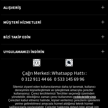
ALIŞVERİŞ
MÜŞTERİ HİZMETLERİ
BİZİ TAKİP EDİN
UYGULAMAMIZI İNDİRİN
Çağrı Merkezi :
Whatsapp Hattı :
0 312 911 44 66
0 533 145 69 96
Sitemizi ziyaret eden kullanıcılarımızı daha iyi tanımak, kullanıcı
deneyimini kişiselleştirmek ve iyileştirmek amacıyla çerezler
kullanıyoruz. Çerez tercihlerinizi Tercihler seçeneği üzerinden
yönetebilir, dilediğiniz zaman çerez kullanımını
reddedebilirsiniz
.
E-Posta Adresi :
Çerezleri kabul etmeniz halinde, kişisel verileriniz çerezlerin işlevlerini
musterihizmetleri@gon.com.tr
yerine getirebilmesi amacıyla hizmet aldığımız teknik hizmet
sağlayıcılarla paylaşılabilir. Çerezler hakkında detaylı bilgi almak için