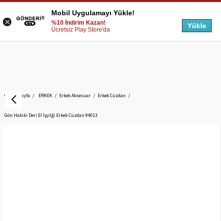
Mobil Uygulamayı Yükle!
%10 İndirim Kazan!
Yükle
Ücretsiz Play Store'da
Anasayfa
ERKEK
Erkek Aksesuar
Erkek Cüzdan
Gön Hakiki Deri El İşçilği Erkek Cüzdan 94013