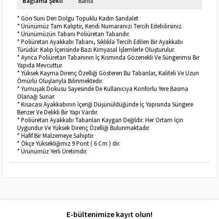
Bağlama Şekli
Bantlı
* Gön Suni Deri Dolgu Topuklu Kadın Sandalet
* Ürünümüz Tam Kalıptır, Kendi Numaranızı Tercih Edebilirsiniz.
* Ürünümüzün Tabanı Poliüretan Tabandır.
* Poliüretan Ayakkabı Tabanı, Sıklıkla Tercih Edilen Bir Ayakkabı
Türüdür. Kalıp İçerisinde Bazı Kimyasal İşlemlerle Oluşturulur.
* Ayrıca Poliüretan Tabanının İç Kısmında Gözenekli Ve Süngerimsi Bir
Yapıda Mevcuttur.
* Yüksek Kayma Direnç Özelliği Gösteren Bu Tabanlar, Kaliteli Ve Uzun
Ömürlü Oluşlarıyla Bilinmektedir.
* Yumuşak Dokusu Sayesinde De Kullanıcıya Konforlu Yere Basma
Olanağı Sunar.
* Kısacası Ayakkabının İçeriği Düşünüldüğünde İç Yapısında Süngere
Benzer Ve Delikli Bir Yapı Vardır.
* Poliüretan Ayakkabı Tabanları Kaygan Değildir. Her Ortam İçin
Uygundur Ve Yüksek Direnç Özelliği Bulunmaktadır.
* Hafif Bir Malzemeye Sahiptir.
* Ökçe Yüksekliğimiz 9 Pont ( 6 Cm ) dir.
* Ürünümüz Yerli Üretimdir.
E-bültenimize kayıt olun!