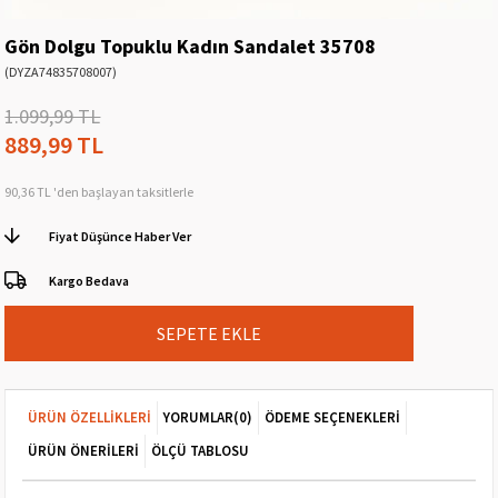
Gön Dolgu Topuklu Kadın Sandalet 35708
(DYZA74835708007)
1.099,99 TL
889,99 TL
90,36 TL
'den başlayan taksitlerle
Fiyat Düşünce Haber Ver
Kargo Bedava
ÜRÜN ÖZELLIKLERI
YORUMLAR
(0)
ÖDEME SEÇENEKLERI
ÜRÜN ÖNERILERI
ÖLÇÜ TABLOSU