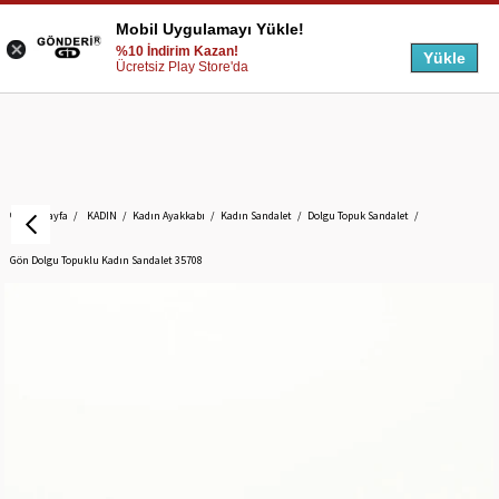
Mobil Uygulamayı Yükle!
%10 İndirim Kazan!
Yükle
Ücretsiz Play Store'da
Anasayfa
KADIN
Kadın Ayakkabı
Kadın Sandalet
Dolgu Topuk Sandalet
Gön Dolgu Topuklu Kadın Sandalet 35708