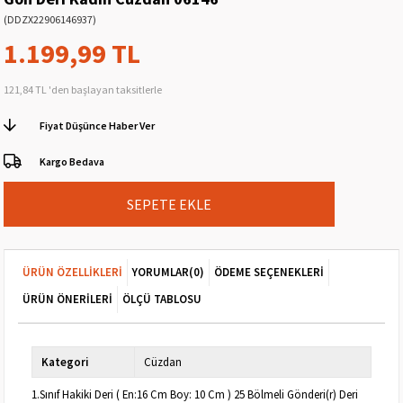
(DDZX22906146937)
1.199,99 TL
121,84 TL
'den başlayan taksitlerle
Fiyat Düşünce Haber Ver
Kargo Bedava
ÜRÜN ÖZELLIKLERI
YORUMLAR
(0)
ÖDEME SEÇENEKLERI
ÜRÜN ÖNERILERI
ÖLÇÜ TABLOSU
Kategori
Cüzdan
1.Sınıf Hakiki Deri ( En:16 Cm Boy: 10 Cm ) 25 Bölmeli Gönderi(r) Deri