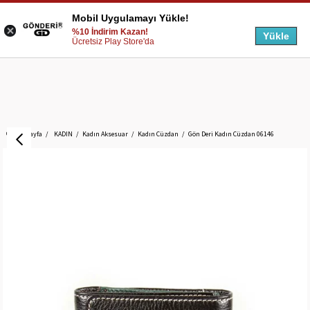
Mobil Uygulamayı Yükle!
%10 İndirim Kazan!
Yükle
Ücretsiz Play Store'da
Anasayfa
KADIN
Kadın Aksesuar
Kadın Cüzdan
Gön Deri Kadın Cüzdan 06146