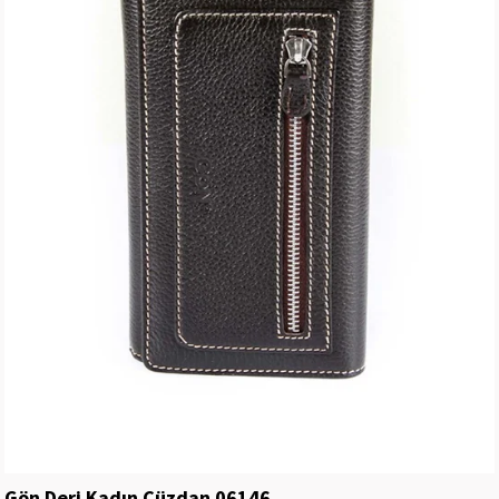
Gön Deri Kadın Cüzdan 06146