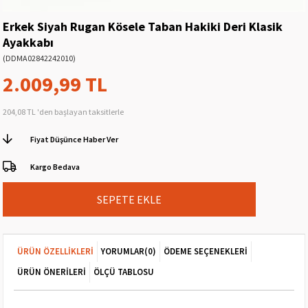
Erkek Siyah Rugan Kösele Taban Hakiki Deri Klasik
Ayakkabı
(DDMA02842242010)
2.009,99 TL
204,08 TL
'den başlayan taksitlerle
Fiyat Düşünce Haber Ver
Kargo Bedava
ÜRÜN ÖZELLIKLERI
YORUMLAR
(0)
ÖDEME SEÇENEKLERI
ÜRÜN ÖNERILERI
ÖLÇÜ TABLOSU