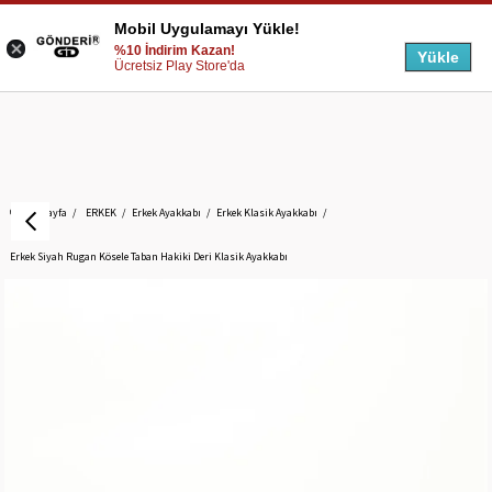
Mobil Uygulamayı Yükle!
%10 İndirim Kazan!
Yükle
Ücretsiz Play Store'da
Anasayfa
ERKEK
Erkek Ayakkabı
Erkek Klasik Ayakkabı
Erkek Siyah Rugan Kösele Taban Hakiki Deri Klasik Ayakkabı