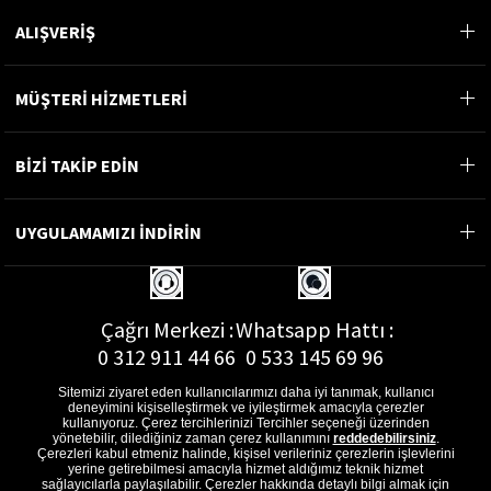
ALIŞVERİŞ
MÜŞTERİ HİZMETLERİ
BİZİ TAKİP EDİN
UYGULAMAMIZI İNDİRİN
Çağrı Merkezi :
Whatsapp Hattı :
0 312 911 44 66
0 533 145 69 96
Sitemizi ziyaret eden kullanıcılarımızı daha iyi tanımak, kullanıcı
deneyimini kişiselleştirmek ve iyileştirmek amacıyla çerezler
kullanıyoruz. Çerez tercihlerinizi Tercihler seçeneği üzerinden
yönetebilir, dilediğiniz zaman çerez kullanımını
reddedebilirsiniz
.
E-Posta Adresi :
Çerezleri kabul etmeniz halinde, kişisel verileriniz çerezlerin işlevlerini
musterihizmetleri@gon.com.tr
yerine getirebilmesi amacıyla hizmet aldığımız teknik hizmet
sağlayıcılarla paylaşılabilir. Çerezler hakkında detaylı bilgi almak için