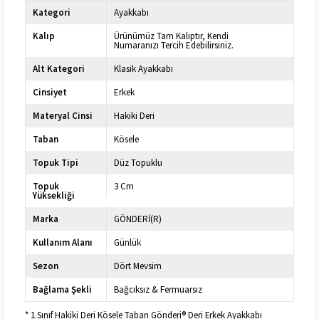
Kategori
Ayakkabı
Kalıp
Ürünümüz Tam Kalıptır, Kendi
Numaranızı Tercih Edebilirsiniz.
Alt Kategori
Klasik Ayakkabı
Cinsiyet
Erkek
Materyal Cinsi
Hakiki Deri
Taban
Kösele
Topuk Tipi
Düz Topuklu
Topuk
3 Cm
Yüksekliği
Marka
GÖNDERİ(R)
Kullanım Alanı
Günlük
Sezon
Dört Mevsim
Bağlama Şekli
Bağcıksız & Fermuarsız
* 1.Sınıf Hakiki Deri Kösele Taban Gönderi® Deri Erkek Ayakkabı