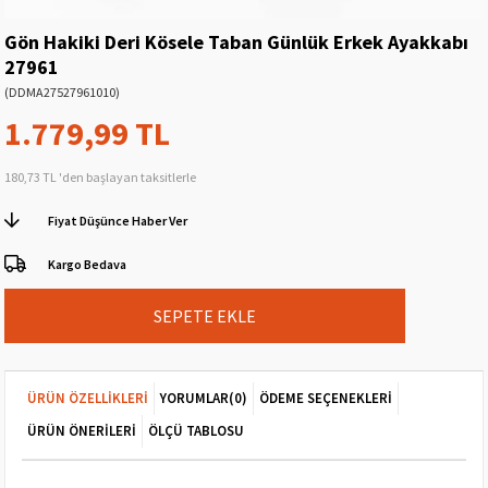
Gön Hakiki Deri Kösele Taban Günlük Erkek Ayakkabı
27961
(DDMA27527961010)
1.779,99 TL
180,73 TL
'den başlayan taksitlerle
Fiyat Düşünce Haber Ver
Kargo Bedava
ÜRÜN ÖZELLIKLERI
YORUMLAR
(0)
ÖDEME SEÇENEKLERI
ÜRÜN ÖNERILERI
ÖLÇÜ TABLOSU