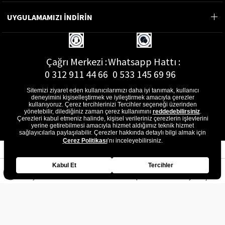
UYGULAMAMIZI İNDİRİN
Çağrı Merkezi :
Whatsapp Hattı :
0 312 911 44 66
0 533 145 69 96
Sitemizi ziyaret eden kullanıcılarımızı daha iyi tanımak, kullanıcı
deneyimini kişiselleştirmek ve iyileştirmek amacıyla çerezler
kullanıyoruz. Çerez tercihlerinizi Tercihler seçeneği üzerinden
yönetebilir, dilediğiniz zaman çerez kullanımını
reddedebilirsiniz
.
E-Posta Adresi :
Çerezleri kabul etmeniz halinde, kişisel verileriniz çerezlerin işlevlerini
musterihizmetleri@gon.com.tr
yerine getirebilmesi amacıyla hizmet aldığımız teknik hizmet
sağlayıcılarla paylaşılabilir. Çerezler hakkında detaylı bilgi almak için
Çerez Politikası
’nı inceleyebilirsiniz.
Kabul Et
Tercihler
Anasayfa
Favorilerim
Sepetim
Üye Girişi