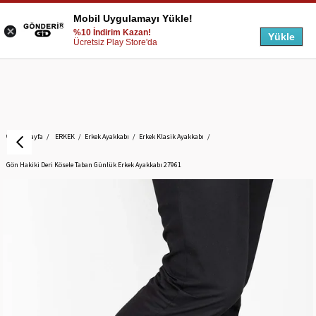
Mobil Uygulamayı Yükle!
%10 İndirim Kazan!
Yükle
Ücretsiz Play Store'da
Anasayfa
ERKEK
Erkek Ayakkabı
Erkek Klasik Ayakkabı
Gön Hakiki Deri Kösele Taban Günlük Erkek Ayakkabı 27961