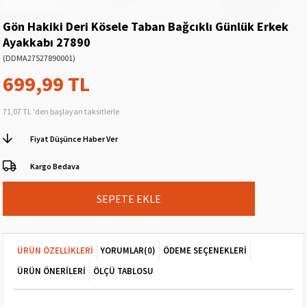
Gön Hakiki Deri Kösele Taban Bağcıklı Günlük Erkek
Ayakkabı 27890
(DDMA27527890001)
699,99 TL
71,07 TL
'den başlayan taksitlerle
Fiyat Düşünce Haber Ver
Kargo Bedava
ÜRÜN ÖZELLIKLERI
YORUMLAR
(0)
ÖDEME SEÇENEKLERI
ÜRÜN ÖNERILERI
ÖLÇÜ TABLOSU