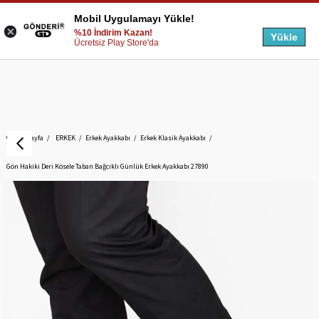
Mobil Uygulamayı Yükle!
%10 İndirim Kazan!
Yükle
Ücretsiz Play Store'da
Anasayfa
ERKEK
Erkek Ayakkabı
Erkek Klasik Ayakkabı
Gön Hakiki Deri Kösele Taban Bağcıklı Günlük Erkek Ayakkabı 27890