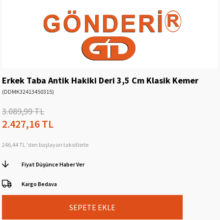
Erkek Taba Antik Hakiki Deri 3,5 Cm Klasik Kemer
(DDMK32413450315)
3.089,99 TL
2.427,16 TL
246,44 TL
'den başlayan taksitlerle
Fiyat Düşünce Haber Ver
Kargo Bedava