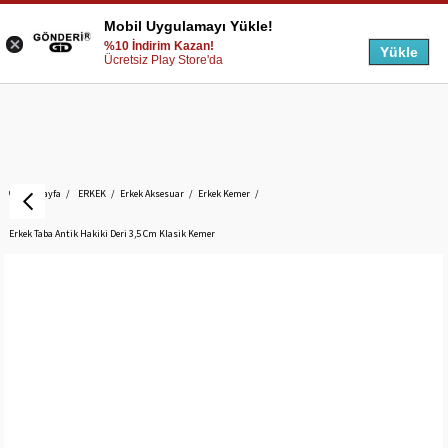
Mobil Uygulamayı Yükle!
%10 İndirim Kazan!
Yükle
Ücretsiz Play Store'da
Anasayfa
ERKEK
Erkek Aksesuar
Erkek Kemer
Erkek Taba Antik Hakiki Deri 3,5 Cm Klasik Kemer