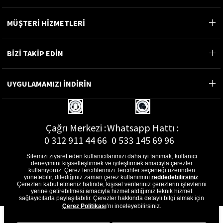
MÜŞTERİ HİZMETLERİ
BİZİ TAKİP EDİN
UYGULAMAMIZI İNDİRİN
Çağrı Merkezi :
Whatsapp Hattı :
0 312 911 44 66
0 533 145 69 96
Sitemizi ziyaret eden kullanıcılarımızı daha iyi tanımak, kullanıcı
deneyimini kişiselleştirmek ve iyileştirmek amacıyla çerezler
kullanıyoruz. Çerez tercihlerinizi Tercihler seçeneği üzerinden
yönetebilir, dilediğiniz zaman çerez kullanımını
reddedebilirsiniz
.
E-Posta Adresi :
Çerezleri kabul etmeniz halinde, kişisel verileriniz çerezlerin işlevlerini
musterihizmetleri@gon.com.tr
yerine getirebilmesi amacıyla hizmet aldığımız teknik hizmet
sağlayıcılarla paylaşılabilir. Çerezler hakkında detaylı bilgi almak için
Çerez Politikası
’nı inceleyebilirsiniz.