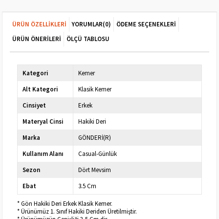
ÜRÜN ÖZELLIKLERI
YORUMLAR
(0)
ÖDEME SEÇENEKLERI
ÜRÜN ÖNERILERI
ÖLÇÜ TABLOSU
Kategori
Kemer
Alt Kategori
Klasik Kemer
Cinsiyet
Erkek
Materyal Cinsi
Hakiki Deri
Marka
GÖNDERİ(R)
Kullanım Alanı
Casual-Günlük
Sezon
Dört Mevsim
Ebat
3.5 Cm
* Gön Hakiki Deri Erkek Klasik Kemer.
* Ürünümüz 1. Sınıf Hakiki Deriden Üretilmiştir.
* Ürünümüzün Genişliği 3,5 Cm dir