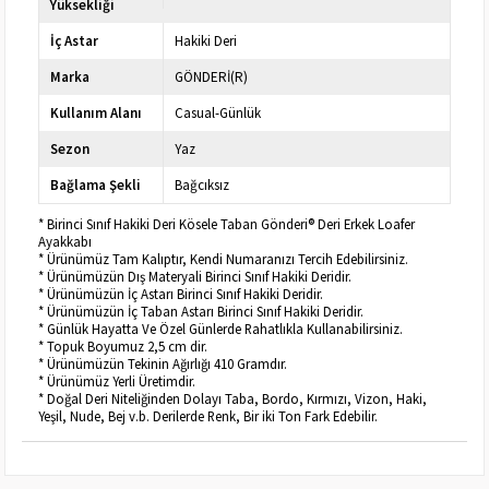
Yüksekliği
İç Astar
Hakiki Deri
Marka
GÖNDERİ(R)
Kullanım Alanı
Casual-Günlük
Sezon
Yaz
Bağlama Şekli
Bağcıksız
* Birinci Sınıf Hakiki Deri Kösele Taban Gönderi® Deri Erkek Loafer
Ayakkabı
* Ürünümüz Tam Kalıptır, Kendi Numaranızı Tercih Edebilirsiniz.
* Ürünümüzün Dış Materyali Birinci Sınıf Hakiki Deridir.
* Ürünümüzün İç Astarı Birinci Sınıf Hakiki Deridir.
* Ürünümüzün İç Taban Astarı Birinci Sınıf Hakiki Deridir.
* Günlük Hayatta Ve Özel Günlerde Rahatlıkla Kullanabilirsiniz.
* Topuk Boyumuz 2,5 cm dir.
* Ürünümüzün Tekinin Ağırlığı 410 Gramdır.
* Ürünümüz Yerli Üretimdir.
* Doğal Deri Niteliğinden Dolayı Taba, Bordo, Kırmızı, Vizon, Haki,
Yeşil, Nude, Bej v.b. Derilerde Renk, Bir iki Ton Fark Edebilir.