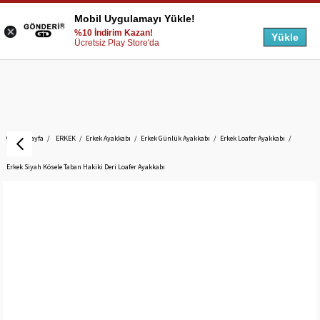
Mobil Uygulamayı Yükle!
%10 İndirim Kazan!
Yükle
Ücretsiz Play Store'da
Anasayfa
ERKEK
Erkek Ayakkabı
Erkek Günlük Ayakkabı
Erkek Loafer Ayakkabı
Erkek Siyah Kösele Taban Hakiki Deri Loafer Ayakkabı