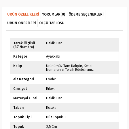
ÜRÜN ÖZELLIKLERI
YORUMLAR
(0)
ÖDEME SEÇENEKLERI
ÜRÜN ÖNERILERI
ÖLÇÜ TABLOSU
Tarak Ölçüsü
Hakiki Deri
(37 Numara)
Kategori
Ayakkabı
Kalıp
Ürünümüz Tam Kalıptır, Kendi
Numaranızı Tercih Edebilirsiniz.
Alt Kategori
Loafer
Cinsiyet
Erkek
Materyal Cinsi
Hakiki Deri
Taban
Kösele
Topuk Tipi
Düz Topuklu
Topuk
2,5 Cm