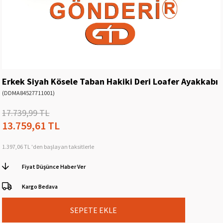
Erkek Siyah Kösele Taban Hakiki Deri Loafer Ayakkabı
(DDMA84527711001)
17.739,99 TL
13.759,61 TL
1.397,06 TL
'den başlayan taksitlerle
Fiyat Düşünce Haber Ver
Kargo Bedava