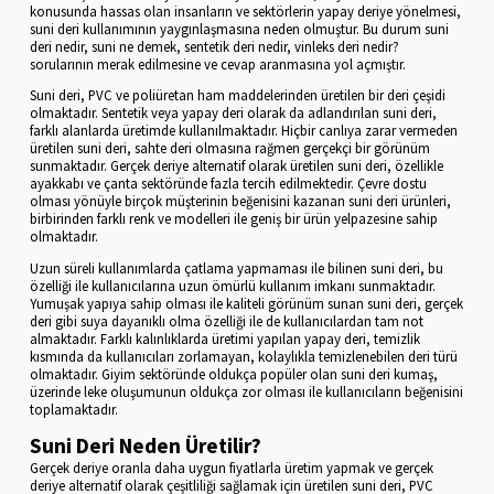
konusunda hassas olan insanların ve sektörlerin yapay deriye yönelmesi,
suni deri kullanımının yaygınlaşmasına neden olmuştur. Bu durum suni
deri nedir, suni ne demek, sentetik deri nedir, vinleks deri nedir?
sorularının merak edilmesine ve cevap aranmasına yol açmıştır.
Suni deri, PVC ve poliüretan ham maddelerinden üretilen bir deri çeşidi
olmaktadır. Sentetik veya yapay deri olarak da adlandırılan suni deri,
farklı alanlarda üretimde kullanılmaktadır. Hiçbir canlıya zarar vermeden
üretilen suni deri, sahte deri olmasına rağmen gerçekçi bir görünüm
sunmaktadır. Gerçek deriye alternatif olarak üretilen suni deri, özellikle
ayakkabı ve çanta sektöründe fazla tercih edilmektedir. Çevre dostu
olması yönüyle birçok müşterinin beğenisini kazanan suni deri ürünleri,
birbirinden farklı renk ve modelleri ile geniş bir ürün yelpazesine sahip
olmaktadır.
Uzun süreli kullanımlarda çatlama yapmaması ile bilinen suni deri, bu
özelliği ile kullanıcılarına uzun ömürlü kullanım imkanı sunmaktadır.
Yumuşak yapıya sahip olması ile kaliteli görünüm sunan suni deri, gerçek
deri gibi suya dayanıklı olma özelliği ile de kullanıcılardan tam not
almaktadır. Farklı kalınlıklarda üretimi yapılan yapay deri, temizlik
kısmında da kullanıcıları zorlamayan, kolaylıkla temizlenebilen deri türü
olmaktadır. Giyim sektöründe oldukça popüler olan suni deri kumaş,
üzerinde leke oluşumunun oldukça zor olması ile kullanıcıların beğenisini
toplamaktadır.
Suni Deri Neden Üretilir?
Gerçek deriye oranla daha uygun fiyatlarla üretim yapmak ve gerçek
deriye alternatif olarak çeşitliliği sağlamak için üretilen suni deri, PVC