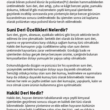
olarak bilinen polivinil klorür ile poliüretan(PU) denilen hammaddelerden
üretilmektedir. Suni deri, deri artığı, çuha ve kâğıt benzeri şeyler, pamuklu
dokuma, bitkisel lif gibi malzemelerin çeşitli kimyasal işlemlerden
geçirilerek inceltilip sonrasında pres yöntemiyle deriye benzer görünüm
kazandırılması sonucu üretilmektedir. Bu işlemden sonra üst kaplama
olarak poliüretan veya polivinil klorür tercih edilmektedir.
Suni Deri Özellikleri Nelerdir?
Suni deri, giyim, aksesuar, ayakkabı sektörü gibi birçok sektörde tercih
edilmesi ile öne çıkmaktadır. Sentetik deri olarak da bilinen suni deri,
aşınma ve yıpranmalara karşı oldukça sağlam kumaş türü olmaktadır.
Hakiki deri kumaşının çoğu özelliklerine sahip olan suni derinin
üretiminde hayvanlara zarar verilmemektedir. Gördüğü baskı ve
işlemlerden dolayı gerçek deriye benzeyen ürünler, içeriğinde bulunan
kimyasallardan dolayı yumuşak bir yapıya sahip olmaktadır.
Dokunulduğunda düzgün ve pürüzsüz bir his uyandıran suni deri,
yüzeyindeki sentetik kumaştan dolayı suya dayanıklı olmaktadır.
Temizliği oldukça kolay olan suni deri kumaş, kesilmelere ve aşınmalara
karşı da oldukça dayanıklı kumaş türü olarak bilinmektedir. Hemen
hemen her renk ve çeşitte üretilen suni deri kumaşlar, yapışkanlı, kalın ve
ince olmak üzere ürünün kullanımına göre ayrılmaktadır.
Hakiki Deri Nedir?
Hakiki deri, hayvan derisinin tabaklanarak veya çeşitli kimyasal
işlemlerden geçirilmesi sonucu oluşan en kaliteli deri türü olarak
bilinmektedir. İşlenme yöntemine ve elde edilen hayvanın kürkünün
formuna göre farklı özelliklere sahip olan deri türü, sert ve oldukça