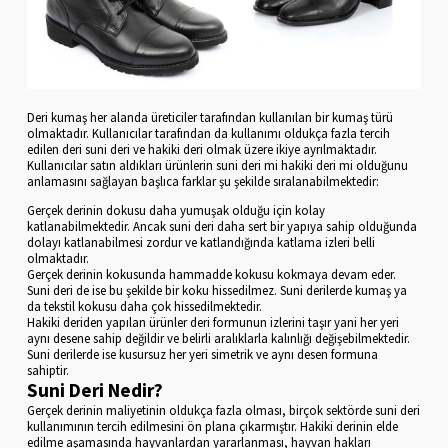
Deri kumaş her alanda üreticiler tarafından kullanılan bir kumaş türü
olmaktadır. Kullanıcılar tarafından da kullanımı oldukça fazla tercih
edilen deri suni deri ve hakiki deri olmak üzere ikiye ayrılmaktadır.
Kullanıcılar satın aldıkları ürünlerin suni deri mi hakiki deri mi olduğunu
anlamasını sağlayan başlıca farklar şu şekilde sıralanabilmektedir:
Gerçek derinin dokusu daha yumuşak olduğu için kolay
katlanabilmektedir. Ancak suni deri daha sert bir yapıya sahip olduğunda
dolayı katlanabilmesi zordur ve katlandığında katlama izleri belli
olmaktadır.
Gerçek derinin kokusunda hammadde kokusu kokmaya devam eder.
Suni deri de ise bu şekilde bir koku hissedilmez. Suni derilerde kumaş ya
da tekstil kokusu daha çok hissedilmektedir.
Hakiki deriden yapılan ürünler deri formunun izlerini taşır yani her yeri
aynı desene sahip değildir ve belirli aralıklarla kalınlığı değişebilmektedir.
Suni derilerde ise kusursuz her yeri simetrik ve aynı desen formuna
sahiptir.
Suni Deri Nedir?
Gerçek derinin maliyetinin oldukça fazla olması, birçok sektörde suni deri
kullanımının tercih edilmesini ön plana çıkarmıştır. Hakiki derinin elde
edilme aşamasında hayvanlardan yararlanması, hayvan hakları