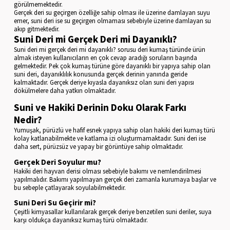
görülmemektedir.
Gerçek deri su geçirgen özelliğe sahip olması ile üzerine damlayan suyu
emer, suni deri ise su geçirgen olmaması sebebiyle üzerine damlayan su
akıp gitmektedir.
Suni Deri mi Gerçek Deri mi Dayanıklı?
Suni deri mi gerçek deri mi dayanıklı? sorusu deri kumaş türünde ürün
almak isteyen kullanıcıların en çok cevap aradığı soruların başında
gelmektedir. Pek çok kumaş türüne göre dayanıklı bir yapıya sahip olan
suni deri, dayanıklılık konusunda gerçek derinin yanında geride
kalmaktadır. Gerçek deriye kıyasla dayanıksız olan suni deri yapısı
dökülmelere daha yatkın olmaktadır.
Suni ve Hakiki Derinin Doku Olarak Farkı
Nedir?
Yumuşak, pürüzlü ve hafif esnek yapıya sahip olan hakiki deri kumaş türü
kolay katlanabilmekte ve katlama izi oluşturmamaktadır. Suni deri ise
daha sert, pürüzsüz ve yapay bir görüntüye sahip olmaktadır.
Gerçek Deri Soyulur mu?
Hakiki deri hayvan derisi olması sebebiyle bakımı ve nemlendirilmesi
yapılmalıdır. Bakımı yapılmayan gerçek deri zamanla kurumaya başlar ve
bu sebeple çatlayarak soyulabilmektedir.
Suni Deri Su Geçirir mi?
Çeşitli kimyasallar kullanılarak gerçek deriye benzetilen suni deriler, suya
karşı oldukça dayanıksız kumaş türü olmaktadır.