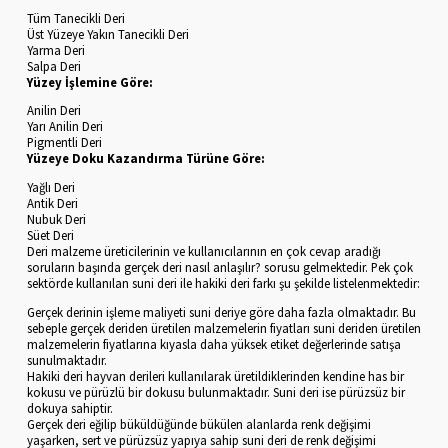
Tüm Tanecikli Deri
Üst Yüzeye Yakın Tanecikli Deri
Yarma Deri
Salpa Deri
Yüzey İşlemine Göre:
Anilin Deri
Yarı Anilin Deri
Pigmentli Deri
Yüzeye Doku Kazandırma Türüne Göre:
Yağlı Deri
Antik Deri
Nubuk Deri
Süet Deri
Deri malzeme üreticilerinin ve kullanıcılarının en çok cevap aradığı
soruların başında gerçek deri nasıl anlaşılır? sorusu gelmektedir. Pek çok
sektörde kullanılan suni deri ile hakiki deri farkı şu şekilde listelenmektedir:
Gerçek derinin işleme maliyeti suni deriye göre daha fazla olmaktadır. Bu
sebeple gerçek deriden üretilen malzemelerin fiyatları suni deriden üretilen
malzemelerin fiyatlarına kıyasla daha yüksek etiket değerlerinde satışa
sunulmaktadır.
Hakiki deri hayvan derileri kullanılarak üretildiklerinden kendine has bir
kokusu ve pürüzlü bir dokusu bulunmaktadır. Suni deri ise pürüzsüz bir
dokuya sahiptir.
Gerçek deri eğilip büküldüğünde bükülen alanlarda renk değişimi
yaşarken, sert ve pürüzsüz yapıya sahip suni deri de renk değişimi