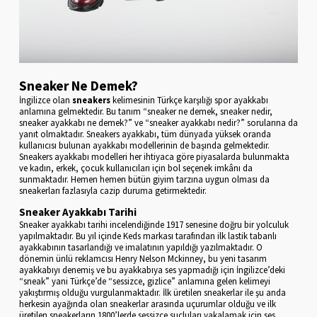
Sneaker Ne Demek?
İngilizce olan
sneakers
kelimesinin Türkçe karşılığı spor ayakkabı
anlamına gelmektedir. Bu tanım “sneaker ne demek, sneaker nedir,
sneaker ayakkabı ne demek?” ve “sneaker ayakkabı nedir?” sorularına da
yanıt olmaktadır. Sneakers ayakkabı, tüm dünyada yüksek oranda
kullanıcısı bulunan ayakkabı modellerinin de başında gelmektedir.
Sneakers ayakkabı modelleri her ihtiyaca göre piyasalarda bulunmakta
ve kadın, erkek, çocuk kullanıcıları için bol seçenek imkânı da
sunmaktadır. Hemen hemen bütün giyim tarzına uygun olması da
sneakerları fazlasıyla cazip duruma getirmektedir.
Sneaker Ayakkabı Tarihi
Sneaker ayakkabı tarihi incelendiğinde 1917 senesine doğru bir yolculuk
yapılmaktadır. Bu yıl içinde Keds markası tarafından ilk lastik tabanlı
ayakkabının tasarlandığı ve imalatının yapıldığı yazılmaktadır. O
dönemin ünlü reklamcısı Henry Nelson Mckinney, bu yeni tasarım
ayakkabıyı denemiş ve bu ayakkabıya ses yapmadığı için İngilizce’deki
“sneak” yani Türkçe’de “sessizce, gizlice” anlamına gelen kelimeyi
yakıştırmış olduğu vurgulanmaktadır. İlk üretilen sneakerlar ile şu anda
herkesin ayağında olan sneakerlar arasında uçurumlar olduğu ve ilk
üretilen sneakerların 1800’lerde sessizce suçluları yakalamak için ses