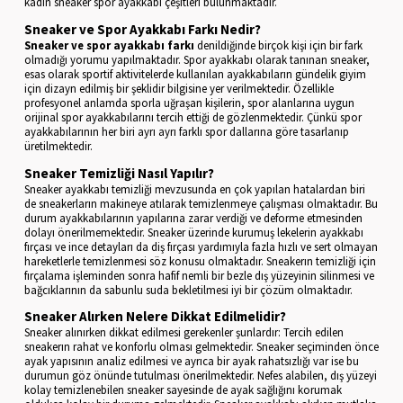
kadın sneaker spor ayakkabı çeşitleri bulunmaktadır.
Sneaker ve Spor Ayakkabı Farkı Nedir?
Sneaker ve spor ayakkabı farkı
denildiğinde birçok kişi için bir fark
olmadığı yorumu yapılmaktadır. Spor ayakkabı olarak tanınan sneaker,
esas olarak sportif aktivitelerde kullanılan ayakkabıların gündelik giyim
için dizayn edilmiş bir şeklidir bilgisine yer verilmektedir. Özellikle
profesyonel anlamda sporla uğraşan kişilerin, spor alanlarına uygun
orijinal spor ayakkabılarını tercih ettiği de gözlenmektedir. Çünkü spor
ayakkabılarının her biri ayrı ayrı farklı spor dallarına göre tasarlanıp
üretilmektedir.
Sneaker Temizliği Nasıl Yapılır?
Sneaker ayakkabı temizliği mevzusunda en çok yapılan hatalardan biri
de sneakerların makineye atılarak temizlenmeye çalışması olmaktadır. Bu
durum ayakkabılarının yapılarına zarar verdiği ve deforme etmesinden
dolayı önerilmemektedir. Sneaker üzerinde kurumuş lekelerin ayakkabı
fırçası ve ince detayları da diş fırçası yardımıyla fazla hızlı ve sert olmayan
hareketlerle temizlenmesi söz konusu olmaktadır. Sneakerın temizliği için
fırçalama işleminden sonra hafif nemli bir bezle dış yüzeyinin silinmesi ve
bağcıklarının da sabunlu suda bekletilmesi iyi bir çözüm olmaktadır.
Sneaker Alırken Nelere Dikkat Edilmelidir?
Sneaker alınırken dikkat edilmesi gerekenler şunlardır: Tercih edilen
sneakerın rahat ve konforlu olması gelmektedir. Sneaker seçiminden önce
ayak yapısının analiz edilmesi ve ayrıca bir ayak rahatsızlığı var ise bu
durumun göz önünde tutulması önerilmektedir. Nefes alabilen, dış yüzeyi
kolay temizlenebilen sneaker sayesinde de ayak sağlığını korumak