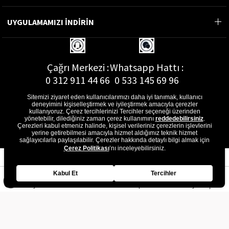
UYGULAMAMIZI İNDİRİN
Çağrı Merkezi :
Whatsapp Hattı :
0 312 911 44 66
0 533 145 69 96
Sitemizi ziyaret eden kullanıcılarımızı daha iyi tanımak, kullanıcı
deneyimini kişiselleştirmek ve iyileştirmek amacıyla çerezler
kullanıyoruz. Çerez tercihlerinizi Tercihler seçeneği üzerinden
yönetebilir, dilediğiniz zaman çerez kullanımını
reddedebilirsiniz
.
E-Posta Adresi :
Çerezleri kabul etmeniz halinde, kişisel verileriniz çerezlerin işlevlerini
musterihizmetleri@gon.com.tr
yerine getirebilmesi amacıyla hizmet aldığımız teknik hizmet
sağlayıcılarla paylaşılabilir. Çerezler hakkında detaylı bilgi almak için
Çerez Politikası
’nı inceleyebilirsiniz.
Kabul Et
Tercihler
Anasayfa
Favorilerim
Sepetim
Üye Girişi