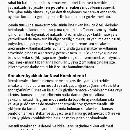
rahat bir kullanım imkânı sunması ve hareket kabiliyeti özelliklerinde
yatmaktadır. Bu yüzden
en popüler sneakers
modellerinin esneklik
özelliğine sahip olması, ayağa destek sağlaması ve hareket esnasında
ayakları koruması gibi birçok özellik barındırması gözlenmektedir.
Zemin tutuşu da sneaker modellerinin öne çıkan başlıca özelliklerinden
biri olarak kullanıcılarının karşısına çıkmaktadır. Taban kısmı ayakkabı
için önemli bir dayanak olmaktadır. Üretiminde birçok farklı materyale
yer verilmesi de sneakerın bir diğer özelliğidir vurgusu yapılmaktadır. Deri,
polyester, kauçuk ya da keten gibi birçok malzeme türü sneakerın
üretiminde kullanılmaktadır. Bunlar dışında güncel malzeme kullanımı
sayesinde içinde ısı 40 dereceyi geçse ve nem %100’e kadar yoğunlaşsa
bile sneakerlar sağlıklı yapı özelliğinden hiç ödün vermemektedir. Ayrıca,
bazı sneakerların tabanlarına konulan 1 veya 2 cm kalınlığındaki özel
jeller sayesine darbe emici bir özellikte barındırmaktadır.
Sneaker Ayakkabılar Nasıl Kombinlenir?
Birçok kıyafetle kombinlenebilen ve her giysi ile uyum gösterebilen
sneakerların bu durumu model ve renk çeşitliliğine bağlanmaktadır. İster
spor görünümlü sneaker ile günlük giysiler rahatça kombinlenmekte veya
istenirse kumaş bir takım elbisenin hatta damatlığın bile altına
yakıştırılmaktadır. İş giyim modasında da topuklu ayakkabıların rafa
kalktığı şu dönemde de sneakerlar her yerde boy göstermektedir. Ofis
şıklığının da tamamlayıcıları arasında bulunan sneakerlar ile kumaş
pantolonlar, kısa etekler ve uçuş elbiseler harika gözükmektedir. Sneaker
ile en iyi giden kombinlerden birisi de maksi paltolar olmaktadır.
Desenli sneakerlar ile desenli ve iddialı giysi seçimine dikkat edilmesi