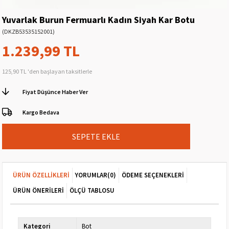
Yuvarlak Burun Fermuarlı Kadın Siyah Kar Botu
(DKZB53535152001)
1.239,99 TL
125,90 TL
'den başlayan taksitlerle
Fiyat Düşünce Haber Ver
Kargo Bedava
ÜRÜN ÖZELLIKLERI
YORUMLAR
(0)
ÖDEME SEÇENEKLERI
ÜRÜN ÖNERILERI
ÖLÇÜ TABLOSU
Kategori
Bot