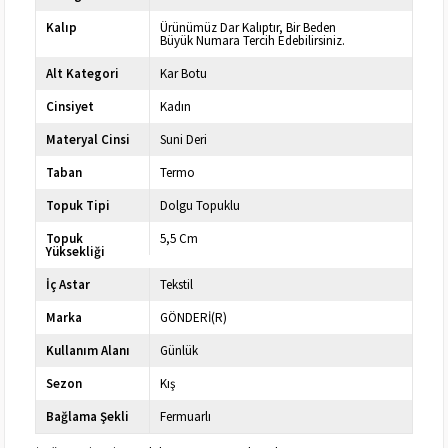
Kalıp
Ürünümüz Dar Kalıptır, Bir Beden
Büyük Numara Tercih Edebilirsiniz.
Alt Kategori
Kar Botu
Cinsiyet
Kadın
Materyal Cinsi
Suni Deri
Taban
Termo
Topuk Tipi
Dolgu Topuklu
Topuk
5,5 Cm
Yüksekliği
İç Astar
Tekstil
Marka
GÖNDERİ(R)
Kullanım Alanı
Günlük
Sezon
Kış
Bağlama Şekli
Fermuarlı