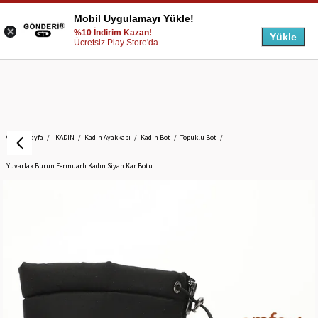
Mobil Uygulamayı Yükle!
%10 İndirim Kazan!
Yükle
Ücretsiz Play Store'da
Anasayfa
KADIN
Kadın Ayakkabı
Kadın Bot
Topuklu Bot
Yuvarlak Burun Fermuarlı Kadın Siyah Kar Botu