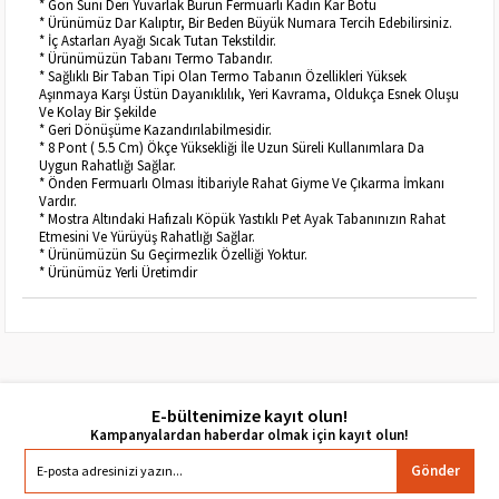
* Gön Suni Deri Yuvarlak Burun Fermuarlı Kadın Kar Botu
* Ürünümüz Dar Kalıptır, Bir Beden Büyük Numara Tercih Edebilirsiniz.
* İç Astarları Ayağı Sıcak Tutan Tekstildir.
* Ürünümüzün Tabanı Termo Tabandır.
* Sağlıklı Bir Taban Tipi Olan Termo Tabanın Özellikleri Yüksek
Aşınmaya Karşı Üstün Dayanıklılık, Yeri Kavrama, Oldukça Esnek Oluşu
Ve Kolay Bir Şekilde
* Geri Dönüşüme Kazandırılabilmesidir.
* 8 Pont ( 5.5 Cm) Ökçe Yüksekliği İle Uzun Süreli Kullanımlara Da
Uygun Rahatlığı Sağlar.
* Önden Fermuarlı Olması İtibariyle Rahat Giyme Ve Çıkarma İmkanı
Vardır.
* Mostra Altındaki Hafızalı Köpük Yastıklı Pet Ayak Tabanınızın Rahat
Etmesini Ve Yürüyüş Rahatlığı Sağlar.
* Ürünümüzün Su Geçirmezlik Özelliği Yoktur.
* Ürünümüz Yerli Üretimdir
E-bültenimize kayıt olun!
Gönder