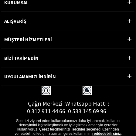
KURUMSAL
ALIŞVERİŞ
MÜŞTERİ HİZMETLERİ
BİZİ TAKİP EDİN
UYGULAMAMIZI İNDİRİN
Çağrı Merkezi :
Whatsapp Hattı :
0 312 911 44 66
0 533 145 69 96
Sitemizi ziyaret eden kullanıcılarımızı daha iyi tanımak, kullanıcı
deneyimini kişiselleştirmek ve iyileştirmek amacıyla çerezler
kullanıyoruz. Çerez tercihlerinizi Tercihler seçeneği üzerinden
yönetebilir, dilediğiniz zaman çerez kullanımını
reddedebilirsiniz
.
E-Posta Adresi :