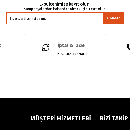
E-bültenimize kayıt olun!
Gönder
t
İptal & İade
Koşulsuz İade Hakkı
MÜŞTERİ HİZMETLERİ
BİZİ TAKİP