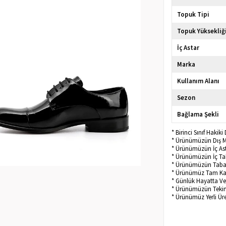
Topuk Tipi
Topuk Yüksekliğ
İç Astar
Marka
Kullanım Alanı
Sezon
Bağlama Şekli
* Birinci Sınıf Haki
* Ürünümüzün Dış Mat
* Ürünümüzün İç Astar
* Ürünümüzün İç Taba
* Ürünümüzün Tabanı
* Ürünümüz Tam Kalı
* Günlük Hayatta Ve 
* Ürünümüzün Tekini
* Ürünümüz Yerli Üre