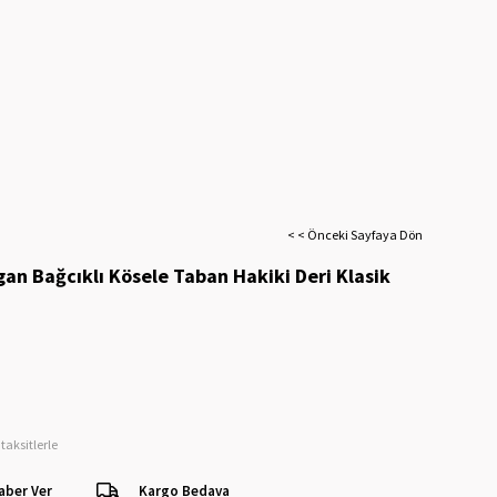
< < Önceki Sayfaya Dön
an Bağcıklı Kösele Taban Hakiki Deri Klasik
taksitlerle
aber Ver
Kargo Bedava