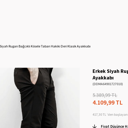
 Siyah Rugan Bağcıklı Kösele Taban Hakiki Deri Klasik Ayakkabı
Erkek Siyah Rug
Ayakkabı
(DDMA64901727010)
5.389,99 TL
4.109,99 TL
417,30 TL
'den başlayan 
Fiyat Düşünce H