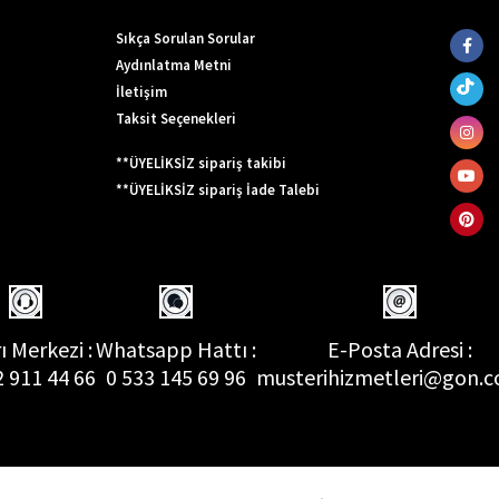
Sıkça Sorulan Sorular
Aydınlatma Metni
İletişim
Taksit Seçenekleri
**ÜYELİKSİZ sipariş takibi
**ÜYELİKSİZ sipariş İade Talebi
ı Merkezi :
Whatsapp Hattı :
E-Posta Adresi :
2 911 44 66
0 533 145 69 96
musterihizmetleri@gon.c