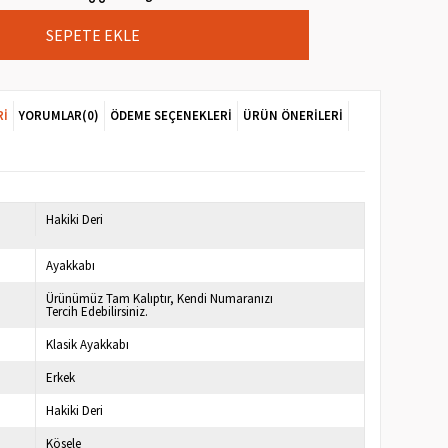
RI
YORUMLAR
(0)
ÖDEME SEÇENEKLERI
ÜRÜN ÖNERILERI
7
Hakiki Deri
Ayakkabı
Ürünümüz Tam Kalıptır, Kendi Numaranızı
Tercih Edebilirsiniz.
Klasik Ayakkabı
Erkek
Hakiki Deri
Kösele