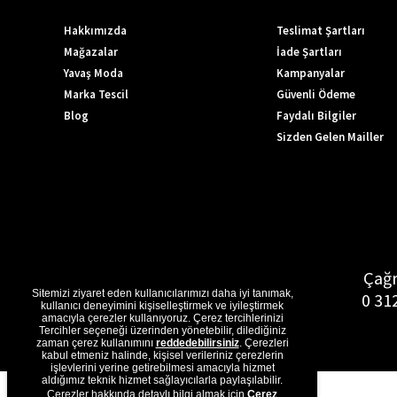
Hakkımızda
Teslimat Şartları
Mağazalar
İade Şartları
Yavaş Moda
Kampanyalar
Marka Tescil
Güvenli Ödeme
Blog
Faydalı Bilgiler
Sizden Gelen Mailler
Çağr
Sitemizi ziyaret eden kullanıcılarımızı daha iyi tanımak,
0 31
kullanıcı deneyimini kişiselleştirmek ve iyileştirmek
amacıyla çerezler kullanıyoruz. Çerez tercihlerinizi
Tercihler seçeneği üzerinden yönetebilir, dilediğiniz
zaman çerez kullanımını
reddedebilirsiniz
. Çerezleri
kabul etmeniz halinde, kişisel verileriniz çerezlerin
işlevlerini yerine getirebilmesi amacıyla hizmet
aldığımız teknik hizmet sağlayıcılarla paylaşılabilir.
Çerezler hakkında detaylı bilgi almak için
Çerez