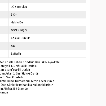
Düz Topuklu
i
3 Cm
Hakiki Deri
GÖNDERİ(R)
Casual-Günlük
Yaz
Bağcıklı
ki Deri Kösele Taban Gönderi® Deri Erkek Ayakkabı
eryali 1. Sınıf Hakiki Deridir.
ı 1. Sınıf Hakiki Deridir.
n Astarı 1. Sınıf Hakiki Deridir.
 1. Sınıf Köseledir.
ptır, Kendi Numaranızı Tercih Edebilirsiniz.
Özel Günlerde Rahatlıkla Kullanabilirsiniz.
n Ağırlığı 399 Gramdır.
timdir.