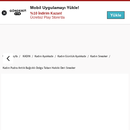
Mobil Uygulamayı Yükle!
%10 İndirim Kazan!
Yükle
Ücretsiz Play Store'da
Anasayfa
KADIN
Kadın Ayakkabı
Kadın Günlük Ayakkabı
Kadın Sneaker
Kadın Pudra Antik Bağcıklı Dolgu Taban Hakiki Deri Sneaker