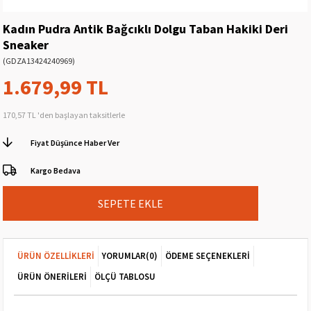
Kadın Pudra Antik Bağcıklı Dolgu Taban Hakiki Deri
Sneaker
(GDZA13424240969)
1.679,99 TL
170,57 TL
'den başlayan taksitlerle
Fiyat Düşünce Haber Ver
Kargo Bedava
ÜRÜN ÖZELLIKLERI
YORUMLAR
(0)
ÖDEME SEÇENEKLERI
ÜRÜN ÖNERILERI
ÖLÇÜ TABLOSU