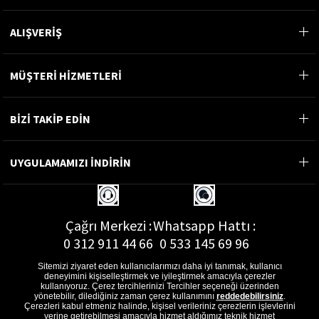
ALIŞVERİŞ
MÜŞTERİ HİZMETLERİ
BİZİ TAKİP EDİN
UYGULAMAMIZI İNDİRİN
Çağrı Merkezi :
Whatsapp Hattı :
0 312 911 44 66
0 533 145 69 96
Sitemizi ziyaret eden kullanıcılarımızı daha iyi tanımak, kullanıcı
deneyimini kişiselleştirmek ve iyileştirmek amacıyla çerezler
kullanıyoruz. Çerez tercihlerinizi Tercihler seçeneği üzerinden
yönetebilir, dilediğiniz zaman çerez kullanımını
reddedebilirsiniz
.
E-Posta Adresi :
Çerezleri kabul etmeniz halinde, kişisel verileriniz çerezlerin işlevlerini
yerine getirebilmesi amacıyla hizmet aldığımız teknik hizmet