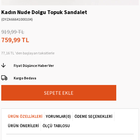
Kadın Nude Dolgu Topuk Sandalet
(DYZA66641000104)
919,99 TL
759,99 TL
77,16 TL
'den başlayan taksitlerle
Fiyat Düşünce Haber Ver
Kargo Bedava
ÜRÜN ÖZELLIKLERI
YORUMLAR
(0)
ÖDEME SEÇENEKLERI
ÜRÜN ÖNERILERI
ÖLÇÜ TABLOSU