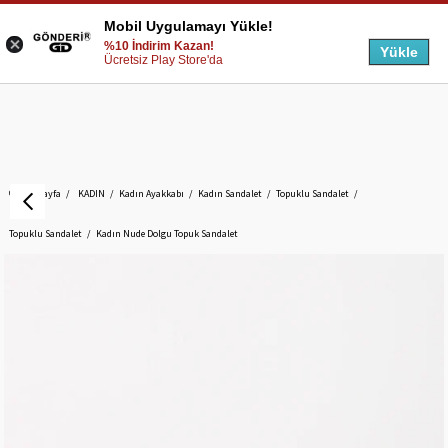
Mobil Uygulamayı Yükle!
%10 İndirim Kazan!
Yükle
Ücretsiz Play Store'da
Anasayfa
KADIN
Kadın Ayakkabı
Kadın Sandalet
Topuklu Sandalet
Topuklu Sandalet
Kadın Nude Dolgu Topuk Sandalet