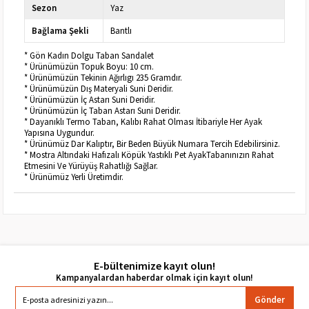
Sezon
Yaz
Bağlama Şekli
Bantlı
* Gön Kadın Dolgu Taban Sandalet
* Ürünümüzün Topuk Boyu: 10 cm.
* Ürünümüzün Tekinin Ağırlıgı 235 Gramdır.
* Ürünümüzün Dış Materyali Suni Deridir.
* Ürünümüzün İç Astarı Suni Deridir.
* Ürünümüzün İç Taban Astarı Suni Deridir.
* Dayanıklı Termo Taban, Kalıbı Rahat Olması İtibariyle Her Ayak
Yapısına Uygundur.
* Ürünümüz Dar Kalıptır, Bir Beden Büyük Numara Tercih Edebilirsiniz.
* Mostra Altındaki Hafızalı Köpük Yastıklı Pet AyakTabanınızın Rahat
Etmesini Ve Yürüyüş Rahatlığı Sağlar.
* Ürünümüz Yerli Üretimdir.
E-bültenimize kayıt olun!
Gönder