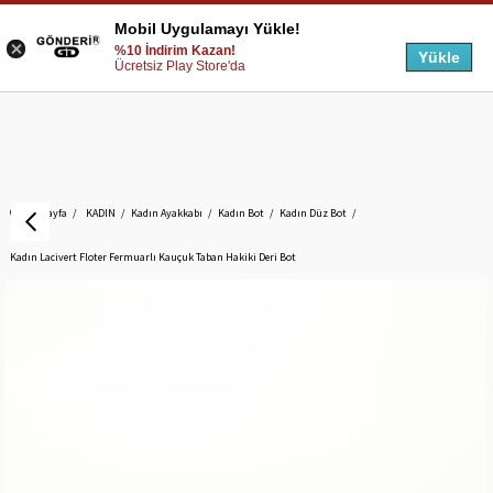
Mobil Uygulamayı Yükle!
%10 İndirim Kazan!
Yükle
Ücretsiz Play Store'da
Anasayfa
KADIN
Kadın Ayakkabı
Kadın Bot
Kadın Düz Bot
Kadın Lacivert Floter Fermuarlı Kauçuk Taban Hakiki Deri Bot