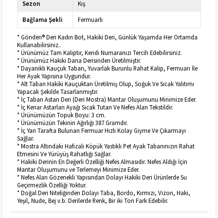
Sezon
Kış
Bağlama Şekli
Fermuarlı
* Gönderi® Deri Kadın Bot, Hakiki Deri, Günlük Yaşamda Her Ortamda
Kullanabilirsiniz..
* Ürünümüz Tam Kalıptır, Kendi Numaranızı Tercih Edebilirsiniz.
* Ürünümüz Hakiki Dana Derisinden Üretilmiştir.
* Dayanıklı Kauçuk Taban, Yuvarlak Burunlu Rahat Kalıp, Fermuarı İle
Her Ayak Yapısına Uygundur.
* Alt Taban Hakiki Kauçuktan Üretilmiş Olup, Soğuk Ve Sıcak Yalıtımı
Yapacak Şekilde Tasarlanmıştır.
* İç Taban Astarı Deri (Deri Mostra) Mantar Oluşumunu Minimize Eder.
* İç Kenar Astarları Ayağı Sıcak Tutan Ve Nefes Alan Tekstildir.
* Ürünümüzün Topuk Boyu: 3 cm.
* Ürünümüzün Tekinin Ağırlığı 387 Gramdır.
* İç Yan Tarafta Bulunan Fermuar Hızlı Kolay Giyme Ve Çıkarmayı
Sağlar.
* Mostra Altındaki Hafızalı Köpük Yastıklı Pet Ayak Tabanınızın Rahat
Etmesini Ve Yürüyüş Rahatlığı Sağlar.
* Hakiki Derinin En Değerli Özelliği Nefes Almasıdır. Nefes Aldığı İçin
Mantar Oluşumunu ve Terlemeyi Minimize Eder.
* Nefes Alan Gözenekli Yapısından Dolayı Hakiki Deri Ürünlerde Su
Geçirmezlik Özelliği Yoktur.
* Doğal Deri Niteliğinden Dolayı Taba, Bordo, Kırmızı, Vizon, Haki,
Yeşil, Nude, Bej v.b. Derilerde Renk, Bir iki Ton Fark Edebilir.