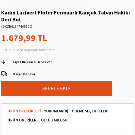
Kadın Lacivert Floter Fermuarlı Kauçuk Taban Hakiki
Deri Bot
(DKZB61347408901)
1.679,99 TL
170,57 TL
'den başlayan taksitlerle
Fiyat Düşünce Haber Ver
Kargo Bedava
ÜRÜN ÖZELLIKLERI
YORUMLAR
(0)
ÖDEME SEÇENEKLERI
ÜRÜN ÖNERILERI
ÖLÇÜ TABLOSU