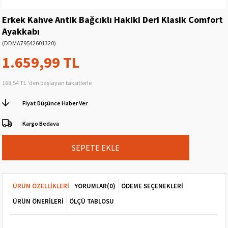
Erkek Kahve Antik Bağcıklı Hakiki Deri Klasik Comfort
Ayakkabı
(DDMA79542601320)
1.659,99 TL
168,54 TL
'den başlayan taksitlerle
Fiyat Düşünce Haber Ver
Kargo Bedava
ÜRÜN ÖZELLIKLERI
YORUMLAR
(0)
ÖDEME SEÇENEKLERI
ÜRÜN ÖNERILERI
ÖLÇÜ TABLOSU