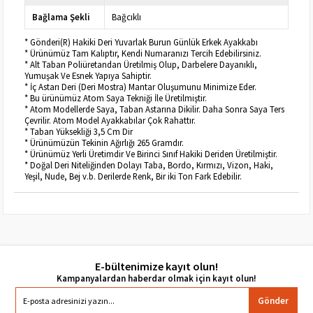
Bağlama Şekli
Bağcıklı
* Gönderi(R) Hakiki Deri Yuvarlak Burun Günlük Erkek Ayakkabı
* Ürünümüz Tam Kalıptır, Kendi Numaranızı Tercih Edebilirsiniz.
* Alt Taban Poliüretandan Üretilmiş Olup, Darbelere Dayanıklı,
Yumuşak Ve Esnek Yapıya Sahiptir.
* İç Astarı Deri (Deri Mostra) Mantar Oluşumunu Minimize Eder.
* Bu ürünümüz Atom Saya Tekniği İle Üretilmiştir.
* Atom Modellerde Saya, Taban Astarına Dikilir. Daha Sonra Saya Ters
Çevrilir. Atom Model Ayakkabılar Çok Rahattır.
* Taban Yüksekliği 3,5 Cm Dir
* Ürünümüzün Tekinin Ağırlığı 265 Gramdır.
* Ürünümüz Yerli Üretimdir Ve Birinci Sınıf Hakiki Deriden Üretilmiştir.
* Doğal Deri Niteliğinden Dolayı Taba, Bordo, Kırmızı, Vizon, Haki,
Yeşil, Nude, Bej v.b. Derilerde Renk, Bir iki Ton Fark Edebilir.
E-bültenimize kayıt olun!
Gönder