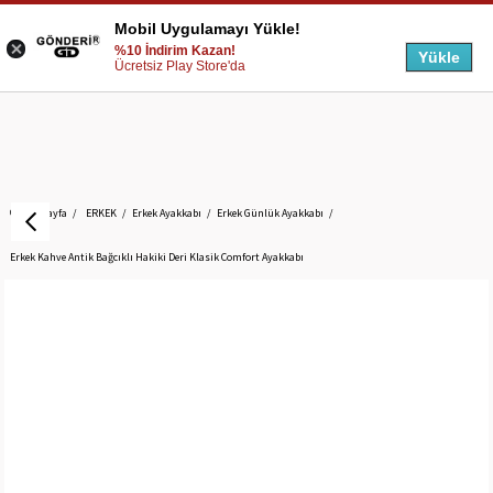
Mobil Uygulamayı Yükle!
%10 İndirim Kazan!
Yükle
Ücretsiz Play Store'da
Anasayfa
ERKEK
Erkek Ayakkabı
Erkek Günlük Ayakkabı
Erkek Kahve Antik Bağcıklı Hakiki Deri Klasik Comfort Ayakkabı