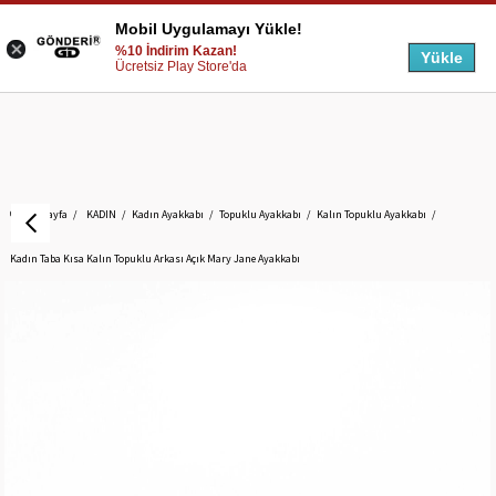
Mobil Uygulamayı Yükle!
%10 İndirim Kazan!
Yükle
Ücretsiz Play Store'da
Anasayfa
KADIN
Kadın Ayakkabı
Topuklu Ayakkabı
Kalın Topuklu Ayakkabı
Kadın Taba Kısa Kalın Topuklu Arkası Açık Mary Jane Ayakkabı