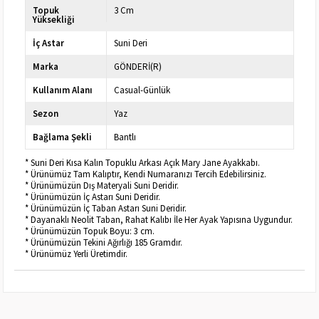
Topuk
3 Cm
Yüksekliği
İç Astar
Suni Deri
Marka
GÖNDERİ(R)
Kullanım Alanı
Casual-Günlük
Sezon
Yaz
Bağlama Şekli
Bantlı
* Suni Deri Kısa Kalın Topuklu Arkası Açık Mary Jane Ayakkabı.
* Ürünümüz Tam Kalıptır, Kendi Numaranızı Tercih Edebilirsiniz.
* Ürünümüzün Dış Materyali Suni Deridir.
* Ürünümüzün İç Astarı Suni Deridir.
* Ürünümüzün İç Taban Astarı Suni Deridir.
* Dayanaklı Neolit Taban, Rahat Kalıbı İle Her Ayak Yapısına Uygundur.
* Ürünümüzün Topuk Boyu: 3 cm.
* Ürünümüzün Tekini Ağırlığı 185 Gramdır.
* Ürünümüz Yerli Üretimdir.