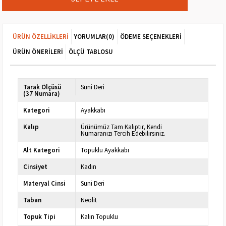
ÜRÜN ÖZELLIKLERI
YORUMLAR
(0)
ÖDEME SEÇENEKLERI
ÜRÜN ÖNERILERI
ÖLÇÜ TABLOSU
Tarak Ölçüsü
Suni Deri
(37 Numara)
Kategori
Ayakkabı
Kalıp
Ürünümüz Tam Kalıptır, Kendi
Numaranızı Tercih Edebilirsiniz.
Alt Kategori
Topuklu Ayakkabı
Cinsiyet
Kadın
Materyal Cinsi
Suni Deri
Taban
Neolit
Topuk Tipi
Kalın Topuklu