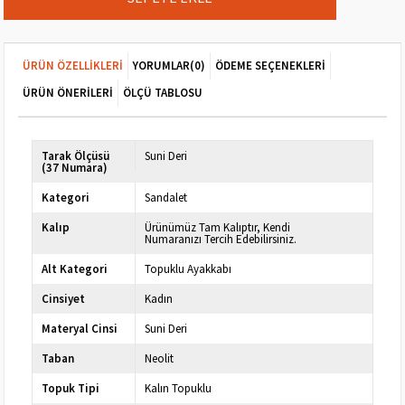
ÜRÜN ÖZELLIKLERI
YORUMLAR
(0)
ÖDEME SEÇENEKLERI
ÜRÜN ÖNERILERI
ÖLÇÜ TABLOSU
Tarak Ölçüsü
Suni Deri
(37 Numara)
Kategori
Sandalet
Kalıp
Ürünümüz Tam Kalıptır, Kendi
Numaranızı Tercih Edebilirsiniz.
Alt Kategori
Topuklu Ayakkabı
Cinsiyet
Kadın
Materyal Cinsi
Suni Deri
Taban
Neolit
Topuk Tipi
Kalın Topuklu