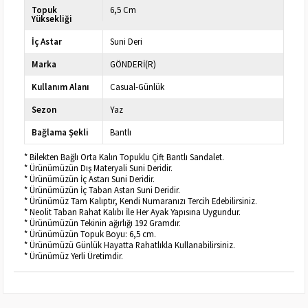
Topuk
6,5 Cm
Yüksekliği
İç Astar
Suni Deri
Marka
GÖNDERİ(R)
Kullanım Alanı
Casual-Günlük
Sezon
Yaz
Bağlama Şekli
Bantlı
* Bilekten Bağlı Orta Kalın Topuklu Çift Bantlı Sandalet.
* Ürünümüzün Dış Materyali Suni Deridir.
* Ürünümüzün İç Astarı Suni Deridir.
* Ürünümüzün İç Taban Astarı Suni Deridir.
* Ürünümüz Tam Kalıptır, Kendi Numaranızı Tercih Edebilirsiniz.
* Neolit Taban Rahat Kalıbı İle Her Ayak Yapısına Uygundur.
* Ürünümüzün Tekinin ağırlığı 192 Gramdır.
* Ürünümüzün Topuk Boyu: 6,5 cm.
* Ürünümüzü Günlük Hayatta Rahatlıkla Kullanabilirsiniz.
* Ürünümüz Yerli Üretimdir.