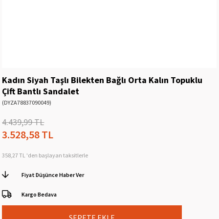
Kadın Siyah Taşlı Bilekten Bağlı Orta Kalın Topuklu
Çift Bantlı Sandalet
(DYZA78837090049)
4.439,99 TL
3.528,58 TL
358,27 TL
'den başlayan taksitlerle
Fiyat Düşünce Haber Ver
Kargo Bedava