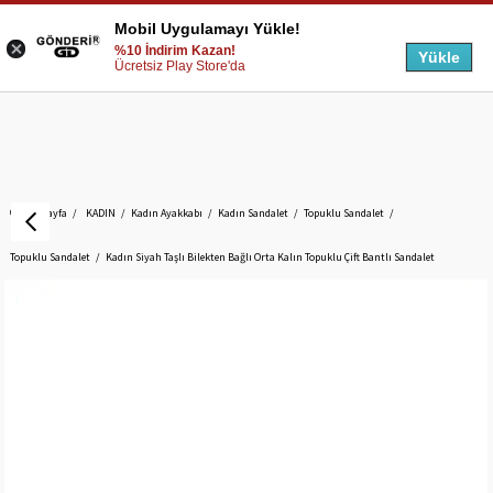
Mobil Uygulamayı Yükle!
%10 İndirim Kazan!
Yükle
Ücretsiz Play Store'da
Anasayfa
KADIN
Kadın Ayakkabı
Kadın Sandalet
Topuklu Sandalet
Topuklu Sandalet
Kadın Siyah Taşlı Bilekten Bağlı Orta Kalın Topuklu Çift Bantlı Sandalet