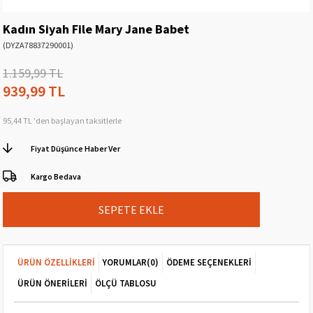
Kadın Siyah File Mary Jane Babet
(DYZA78837290001)
1.159,99 TL
939,99 TL
95,44 TL
'den başlayan taksitlerle
Fiyat Düşünce Haber Ver
Kargo Bedava
ÜRÜN ÖZELLIKLERI
YORUMLAR
(0)
ÖDEME SEÇENEKLERI
ÜRÜN ÖNERILERI
ÖLÇÜ TABLOSU