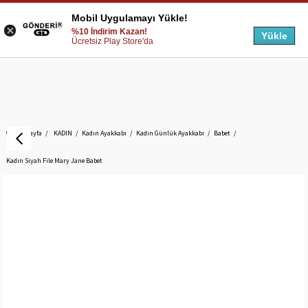
Mobil Uygulamayı Yükle!
%10 İndirim Kazan!
Yükle
Ücretsiz Play Store'da
Anasayfa
KADIN
Kadın Ayakkabı
Kadın Günlük Ayakkabı
Babet
Kadın Siyah File Mary Jane Babet