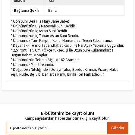
Sezon
Yaz
Bağlama Şekli
Bantlı
* Gön Suni Deri File Mary Jane Babet
* Ürünümüzün Dış Materyali Suni Deridir.
* Ürünümüzün İç Astarı Suni Deridir.
* Ürünümüzün İç Taban Astarı Suni Deridir.
* Ürünümüz Tam Kalıptır, Kendi Numaranızı Tercih Edebilirsiniz.
* Dayanaklı Termo Taban,Rahat Kalıbı İle Her Ayak Yapısına Uygundur.
* 2,5 Pont ( 1.5 Cm ) Ökçe Yüksekliği İle Uzun Sure Kullanımlarda
Uygun Rahatlığı Saglar.
* Ürünümüzün Tekinin Ağırlığı 162 Gramdır.
* Ürünümüz Yerli Üretimdir.
* Doğal Deri Niteliğinden Dolayı Taba, Bordo, Kırmızı, Vizon, Haki,
Yeşil, Nude, Bej v.b. Derilerde Renk, Bir iki Ton Fark Edebilir.
E-bültenimize kayıt olun!
Gönder