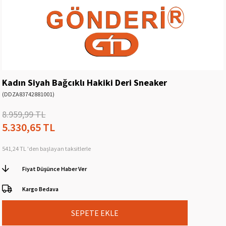
Kadın Siyah Bağcıklı Hakiki Deri Sneaker
(DDZA83742881001)
8.959,99 TL
5.330,65 TL
541,24 TL
'den başlayan taksitlerle
Fiyat Düşünce Haber Ver
Kargo Bedava