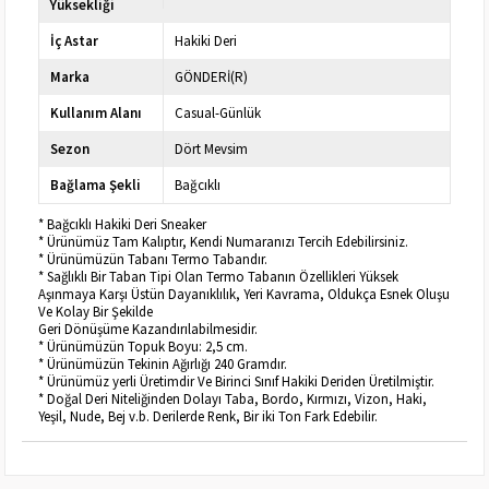
Yüksekliği
İç Astar
Hakiki Deri
Marka
GÖNDERİ(R)
Kullanım Alanı
Casual-Günlük
Sezon
Dört Mevsim
Bağlama Şekli
Bağcıklı
* Bağcıklı Hakiki Deri Sneaker
* Ürünümüz Tam Kalıptır, Kendi Numaranızı Tercih Edebilirsiniz.
* Ürünümüzün Tabanı Termo Tabandır.
* Sağlıklı Bir Taban Tipi Olan Termo Tabanın Özellikleri Yüksek
Aşınmaya Karşı Üstün Dayanıklılık, Yeri Kavrama, Oldukça Esnek Oluşu
Ve Kolay Bir Şekilde
Geri Dönüşüme Kazandırılabilmesidir.
* Ürünümüzün Topuk Boyu: 2,5 cm.
* Ürünümüzün Tekinin Ağırlığı 240 Gramdır.
* Ürünümüz yerli Üretimdir Ve Birinci Sınıf Hakiki Deriden Üretilmiştir.
* Doğal Deri Niteliğinden Dolayı Taba, Bordo, Kırmızı, Vizon, Haki,
Yeşil, Nude, Bej v.b. Derilerde Renk, Bir iki Ton Fark Edebilir.