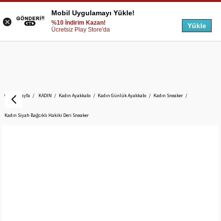
Mobil Uygulamayı Yükle!
%10 İndirim Kazan!
Yükle
Ücretsiz Play Store'da
Anasayfa
KADIN
Kadın Ayakkabı
Kadın Günlük Ayakkabı
Kadın Sneaker
Kadın Siyah Bağcıklı Hakiki Deri Sneaker