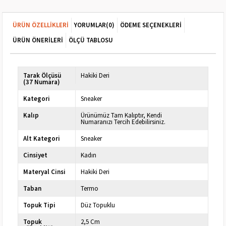
ÜRÜN ÖZELLIKLERI
YORUMLAR
(0)
ÖDEME SEÇENEKLERI
ÜRÜN ÖNERILERI
ÖLÇÜ TABLOSU
Tarak Ölçüsü
Hakiki Deri
(37 Numara)
Kategori
Sneaker
Kalıp
Ürünümüz Tam Kalıptır, Kendi
Numaranızı Tercih Edebilirsiniz.
Alt Kategori
Sneaker
Cinsiyet
Kadın
Materyal Cinsi
Hakiki Deri
Taban
Termo
Topuk Tipi
Düz Topuklu
Topuk
2,5 Cm