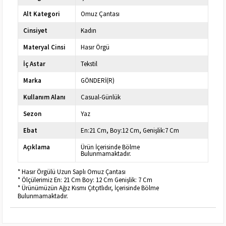
Alt Kategori
Omuz Çantası
Cinsiyet
Kadın
Materyal Cinsi
Hasır Örgü
İç Astar
Tekstil
Marka
GÖNDERİ(R)
Kullanım Alanı
Casual-Günlük
Sezon
Yaz
Ebat
En:21 Cm, Boy:12 Cm, Genişlik:7 Cm
Açıklama
Ürün İçerisinde Bölme
Bulunmamaktadır.
* Hasır Örgülü Uzun Saplı Omuz Çantası
* Ölçülerimiz En: 21 Cm Boy: 12 Cm Genişlik: 7 Cm
* Ürünümüzün Ağız Kısmı Çıtçıtlıdır, İçerisinde Bölme
Bulunmamaktadır.