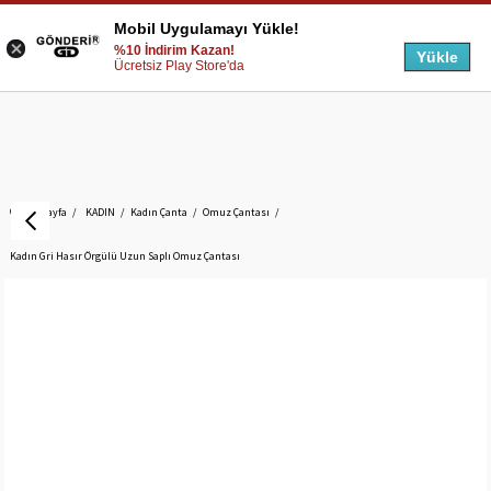
Mobil Uygulamayı Yükle!
%10 İndirim Kazan!
Yükle
Ücretsiz Play Store'da
Anasayfa
KADIN
Kadın Çanta
Omuz Çantası
Kadın Gri Hasır Örgülü Uzun Saplı Omuz Çantası