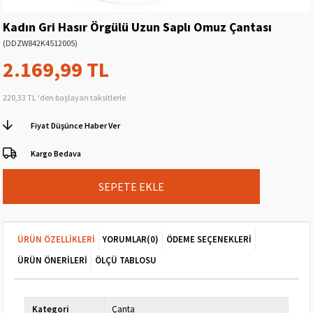
Kadın Gri Hasır Örgülü Uzun Saplı Omuz Çantası
(DDZW842K4512005)
2.169,99 TL
220,33 TL
'den başlayan taksitlerle
Fiyat Düşünce Haber Ver
Kargo Bedava
ÜRÜN ÖZELLIKLERI
YORUMLAR
(0)
ÖDEME SEÇENEKLERI
ÜRÜN ÖNERILERI
ÖLÇÜ TABLOSU
Kategori
Çanta