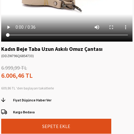
Kadın Beje Taba Uzun Askılı Omuz Çantası
(DDZW796Q6854733)
6.999,99 TL
6.006,46 TL
609,86 TL
'den başlayan taksitlerle
Fiyat Düşünce Haber Ver
Kargo Bedava