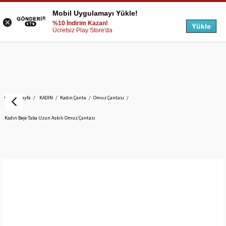
Mobil Uygulamayı Yükle!
%10 İndirim Kazan!
Yükle
Ücretsiz Play Store'da
Anasayfa
KADIN
Kadın Çanta
Omuz Çantası
Kadın Beje Taba Uzun Askılı Omuz Çantası