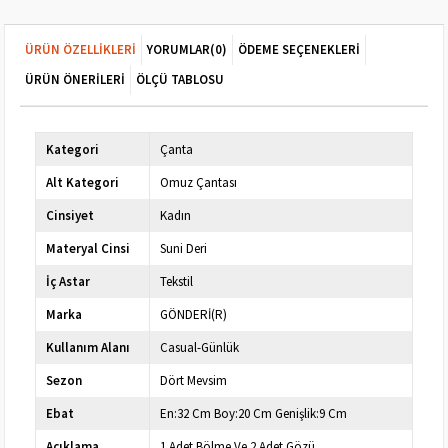
ÜRÜN ÖZELLIKLERI
YORUMLAR
(0)
ÖDEME SEÇENEKLERI
ÜRÜN ÖNERILERI
ÖLÇÜ TABLOSU
Kategori
Çanta
Alt Kategori
Omuz Çantası
Cinsiyet
Kadın
Materyal Cinsi
Suni Deri
İç Astar
Tekstil
Marka
GÖNDERİ(R)
Kullanım Alanı
Casual-Günlük
Sezon
Dört Mevsim
Ebat
En:32 Cm Boy:20 Cm Genişlik:9 Cm
Açıklama
1 Adet Bölme Ve 2 Adet Gözü