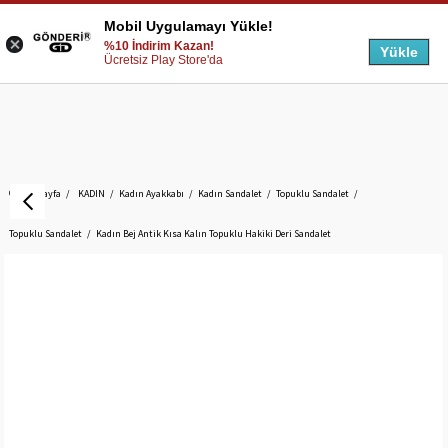
Mobil Uygulamayı Yükle!
%10 İndirim Kazan!
Yükle
Ücretsiz Play Store'da
Anasayfa
KADIN
Kadın Ayakkabı
Kadın Sandalet
Topuklu Sandalet
Topuklu Sandalet
Kadın Bej Antik Kısa Kalın Topuklu Hakiki Deri Sandalet