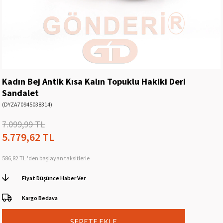
Kadın Bej Antik Kısa Kalın Topuklu Hakiki Deri
Sandalet
(DYZA70945038314)
7.099,99 TL
5.779,62 TL
586,82 TL
'den başlayan taksitlerle
Fiyat Düşünce Haber Ver
Kargo Bedava