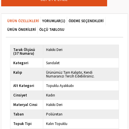
ÜRÜN ÖZELLIKLERI
YORUMLAR
(1)
ÖDEME SEÇENEKLERI
ÜRÜN ÖNERILERI
ÖLÇÜ TABLOSU
Tarak Ölçüsü
Hakiki Deri
(37 Numara)
Kategori
Sandalet
Kalıp
Ürünümüz Tam Kalıptır, Kendi
Numaranızı Tercih Edebilirsiniz.
Alt Kategori
Topuklu Ayakkabı
Cinsiyet
Kadın
Materyal Cinsi
Hakiki Deri
Taban
Poliüretan
Topuk Tipi
Kalın Topuklu