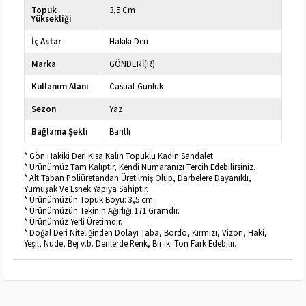
Topuk
3,5 Cm
Yüksekliği
İç Astar
Hakiki Deri
Marka
GÖNDERİ(R)
Kullanım Alanı
Casual-Günlük
Sezon
Yaz
Bağlama Şekli
Bantlı
* Gön Hakiki Deri Kısa Kalın Topuklu Kadın Sandalet
* Ürünümüz Tam Kalıptır, Kendi Numaranızı Tercih Edebilirsiniz.
* Alt Taban Poliüretandan Üretilmiş Olup, Darbelere Dayanıklı,
Yumuşak Ve Esnek Yapıya Sahiptir.
* Ürünümüzün Topuk Boyu: 3,5 cm.
* Ürünümüzün Tekinin Ağırlığı 171 Gramdır.
* Ürünümüz Yerli Üretimdir.
* Doğal Deri Niteliğinden Dolayı Taba, Bordo, Kırmızı, Vizon, Haki,
Yeşil, Nude, Bej v.b. Derilerde Renk, Bir iki Ton Fark Edebilir.