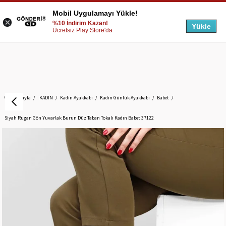
Mobil Uygulamayı Yükle!
%10 İndirim Kazan!
Yükle
Ücretsiz Play Store'da
Anasayfa
KADIN
Kadın Ayakkabı
Kadın Günlük Ayakkabı
Babet
Siyah Rugan Gön Yuvarlak Burun Düz Taban Tokalı Kadın Babet 37122