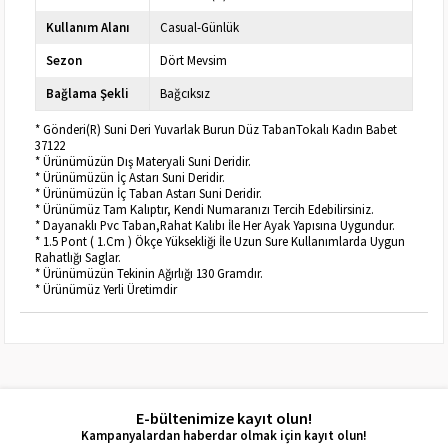
Kullanım Alanı
Casual-Günlük
Sezon
Dört Mevsim
Bağlama Şekli
Bağcıksız
* Gönderi(R) Suni Deri Yuvarlak Burun Düz TabanTokalı Kadın Babet
37122
* Ürünümüzün Dış Materyali Suni Deridir.
* Ürünümüzün İç Astarı Suni Deridir.
* Ürünümüzün İç Taban Astarı Suni Deridir.
* Ürünümüz Tam Kalıptır, Kendi Numaranızı Tercih Edebilirsiniz.
* Dayanaklı Pvc Taban,Rahat Kalıbı İle Her Ayak Yapısına Uygundur.
* 1.5 Pont ( 1.Cm ) Ökçe Yüksekliği İle Uzun Sure Kullanımlarda Uygun
Rahatlığı Saglar.
* Ürünümüzün Tekinin Ağırlığı 130 Gramdır.
* Ürünümüz Yerli Üretimdir
E-bültenimize kayıt olun!