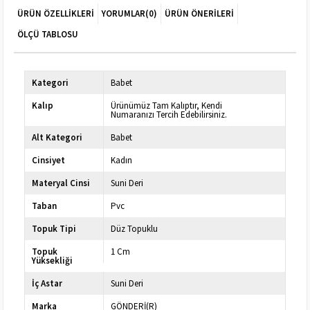
ÜRÜN ÖZELLIKLERI
YORUMLAR
(0)
ÜRÜN ÖNERILERI
ÖLÇÜ TABLOSU
Kategori
Babet
Kalıp
Ürünümüz Tam Kalıptır, Kendi
Numaranızı Tercih Edebilirsiniz.
Alt Kategori
Babet
Cinsiyet
Kadın
Materyal Cinsi
Suni Deri
Taban
Pvc
Topuk Tipi
Düz Topuklu
Topuk
1 Cm
Yüksekliği
İç Astar
Suni Deri
Marka
GÖNDERİ(R)