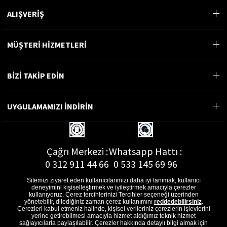
ALIŞVERİŞ
MÜŞTERİ HİZMETLERİ
BİZİ TAKİP EDİN
UYGULAMAMIZI İNDİRİN
Çağrı Merkezi :
Whatsapp Hattı :
0 312 911 44 66
0 533 145 69 96
Sitemizi ziyaret eden kullanıcılarımızı daha iyi tanımak, kullanıcı
deneyimini kişiselleştirmek ve iyileştirmek amacıyla çerezler
kullanıyoruz. Çerez tercihlerinizi Tercihler seçeneği üzerinden
yönetebilir, dilediğiniz zaman çerez kullanımını
reddedebilirsiniz
.
E-Posta Adresi :
Çerezleri kabul etmeniz halinde, kişisel verileriniz çerezlerin işlevlerini
musterihizmetleri@gon.com.tr
yerine getirebilmesi amacıyla hizmet aldığımız teknik hizmet
sağlayıcılarla paylaşılabilir. Çerezler hakkında detaylı bilgi almak için