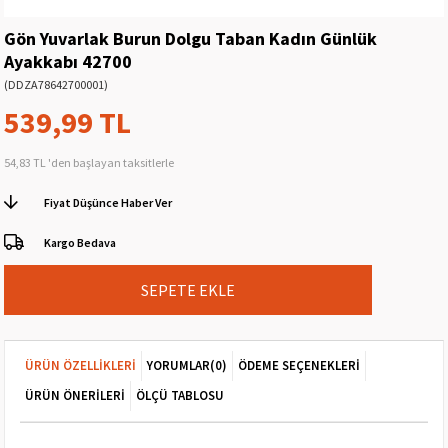
Gön Yuvarlak Burun Dolgu Taban Kadın Günlük
Ayakkabı 42700
(DDZA78642700001)
539,99 TL
54,83 TL
'den başlayan taksitlerle
Fiyat Düşünce Haber Ver
Kargo Bedava
ÜRÜN ÖZELLIKLERI
YORUMLAR
(0)
ÖDEME SEÇENEKLERI
ÜRÜN ÖNERILERI
ÖLÇÜ TABLOSU