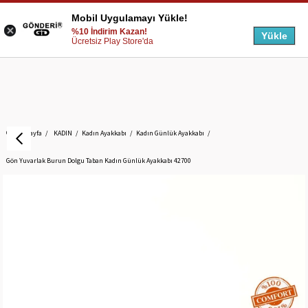
Mobil Uygulamayı Yükle!
%10 İndirim Kazan!
Yükle
Ücretsiz Play Store'da
Anasayfa
KADIN
Kadın Ayakkabı
Kadın Günlük Ayakkabı
Gön Yuvarlak Burun Dolgu Taban Kadın Günlük Ayakkabı 42700