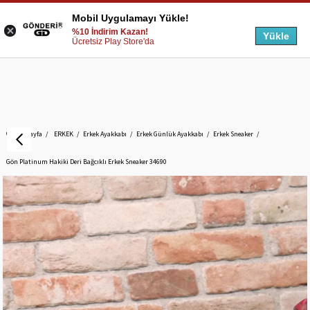
Mobil Uygulamayı Yükle!
%10 İndirim Kazan!
Yükle
Ücretsiz Play Store'da
Anasayfa
ERKEK
Erkek Ayakkabı
Erkek Günlük Ayakkabı
Erkek Sneaker
Gön Platinum Hakiki Deri Bağcıklı Erkek Sneaker 34690