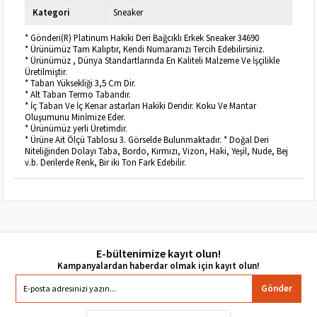
Kategori
Sneaker
* Gönderi(R) Platinum Hakiki Deri Bağcıklı Erkek Sneaker 34690
* Ürünümüz Tam Kalıptır, Kendi Numaranızı Tercih Edebilirsiniz.
* Ürünümüz , Dünya Standartlarında En Kaliteli Malzeme Ve İşçilikle
Üretilmiştir.
* Taban Yüksekliği 3,5 Cm Dir.
* Alt Taban Termo Tabandır.
* İç Taban Ve İç Kenar astarları Hakiki Deridir. Koku Ve Mantar
Oluşumunu Minİmize Eder.
* Ürünümüz yerli Üretimdir.
* Ürüne Ait Ölçü Tablosu 3. Görselde Bulunmaktadır. * Doğal Deri
Niteliğinden Dolayı Taba, Bordo, Kırmızı, Vizon, Haki, Yeşil, Nude, Bej
v.b. Derilerde Renk, Bir iki Ton Fark Edebilir.
E-bültenimize kayıt olun!
Gönder