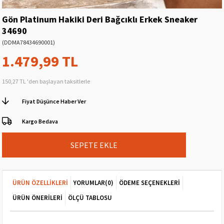
Gön Platinum Hakiki Deri Bağcıklı Erkek Sneaker
34690
(DDMA78434690001)
1.479,99 TL
150,27 TL
'den başlayan taksitlerle
Fiyat Düşünce Haber Ver
Kargo Bedava
ÜRÜN ÖZELLIKLERI
YORUMLAR
(0)
ÖDEME SEÇENEKLERI
ÜRÜN ÖNERILERI
ÖLÇÜ TABLOSU