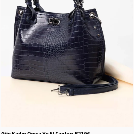
Gön Kadın Omuz Ve El Çantası B2196