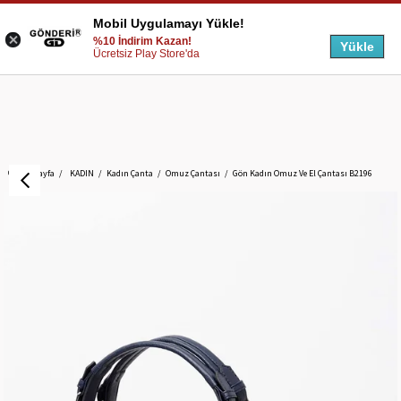
Mobil Uygulamayı Yükle!
%10 İndirim Kazan!
Yükle
Ücretsiz Play Store'da
Anasayfa
KADIN
Kadın Çanta
Omuz Çantası
Gön Kadın Omuz Ve El Çantası B2196