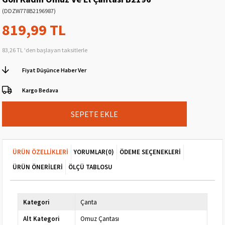
(DDZW778B2196987)
819,99 TL
83,26 TL
'den başlayan taksitlerle
Fiyat Düşünce Haber Ver
Kargo Bedava
ÜRÜN ÖZELLIKLERI
YORUMLAR
(0)
ÖDEME SEÇENEKLERI
ÜRÜN ÖNERILERI
ÖLÇÜ TABLOSU
Kategori
Çanta
Alt Kategori
Omuz Çantası