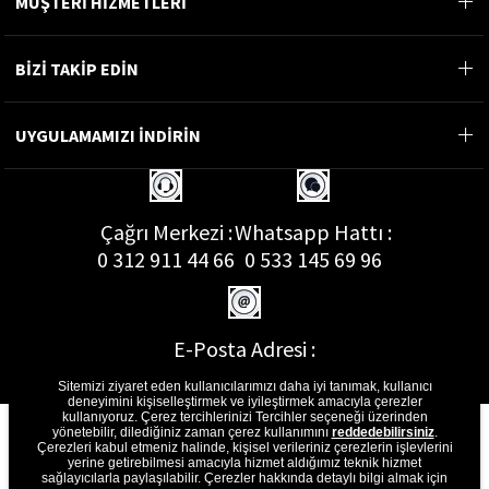
MÜŞTERİ HİZMETLERİ
BİZİ TAKİP EDİN
UYGULAMAMIZI İNDİRİN
Çağrı Merkezi :
Whatsapp Hattı :
0 312 911 44 66
0 533 145 69 96
E-Posta Adresi :
musterihizmetleri@gon.com.tr
Sitemizi ziyaret eden kullanıcılarımızı daha iyi tanımak, kullanıcı
deneyimini kişiselleştirmek ve iyileştirmek amacıyla çerezler
kullanıyoruz. Çerez tercihlerinizi Tercihler seçeneği üzerinden
yönetebilir, dilediğiniz zaman çerez kullanımını
reddedebilirsiniz
.
Çerezleri kabul etmeniz halinde, kişisel verileriniz çerezlerin işlevlerini
yerine getirebilmesi amacıyla hizmet aldığımız teknik hizmet
sağlayıcılarla paylaşılabilir. Çerezler hakkında detaylı bilgi almak için