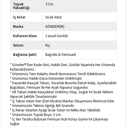
Topuk
3 Cm
Yüksekliği
İç Astar
Sıcak Astar
Marka
GÖNDERİ(R)
Kullanım Alanı
Casual-Günlük
Sezon
Kış
Bağlama Şekli
Bağcıklı & Fermuarlı
* Gönderi® Deri Kadın Bot, Hakiki Deri, Günlük Yaşamda Her Ortamda
Kullanabilirsiniz..
* Ürünümüz Tam Kalıptır, Kendi Numaranızı Tercih Edebilirsiniz.
* Ürünümüz Hakiki Dana Derisinden Üretilmiştir.
* Dayanıklı Kauçuk Taban, Yuvarlak Burunlu Rahat Kalıp, Ayarlanabilir
Bağcıkları, Fermuarı İle Her Ayak Yapısına Uygundur.
* Alt Taban Hakiki Kauçuktan Üretilmiş Olup, Soğuk Ve Sıcak Yalıtımı
Yapacak Şekilde Tasarlanmıştır.
* İç Taban Astarı Deri (Deri Mostra) Mantar Oluşumunu Minimize Eder.
* Ürünümüzün Tekinin Ağırlığı 463 Gramdır.
* İç Kenar Astarları Ayağı Sıcak Tutan Ve Nefes Alan Tekstildir.
* Ürünümüzün Topuk Boyu: 3 cm.
* İç Yan Tarafta Bulunan Fermuar Hızlı Kolay Giyme Ve Çıkarmayı
Sağlar.