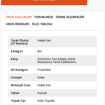
ÜRÜN ÖZELLIKLERI
YORUMLAR
(0)
ÖDEME SEÇENEKLERI
ÜRÜN ÖNERILERI
ÖLÇÜ TABLOSU
Tarak Ölçüsü
Hakiki Deri
(37 Numara)
Kategori
Bot
Kalıp
Ürünümüz Tam Kalıptır, Kendi
Numaranızı Tercih Edebilirsiniz.
Alt Kategori
Postal Bot
Cinsiyet
Kadın
Materyal Cinsi
Hakiki Deri
Taban
Kauçuk
Topuk Tipi
Kalın Topuklu