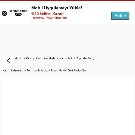
Mobil Uygulamayı Yükle!
%10 İndirim Kazan!
Yükle
Ücretsiz Play Store'da
Anasayfa
KADIN
Kadın Ayakkabı
Kadın Bot
Topuklu Bot
Kadın Kahve Antik Fermuarlı Kauçuk Taban Hakiki Deri Postal Bot