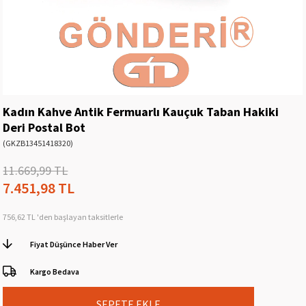
Kadın Kahve Antik Fermuarlı Kauçuk Taban Hakiki
Deri Postal Bot
(GKZB13451418320)
11.669,99 TL
7.451,98 TL
756,62 TL
'den başlayan taksitlerle
Fiyat Düşünce Haber Ver
Kargo Bedava