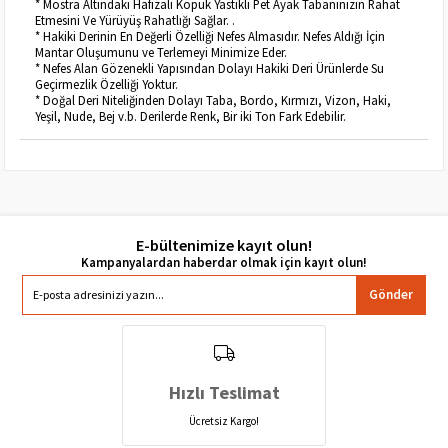
* Mostra Altındaki Hafızalı Köpük Yastıklı Pet Ayak Tabanınızın Rahat
Etmesini Ve Yürüyüş Rahatlığı Sağlar. .
* Hakiki Derinin En Değerli Özelliği Nefes Almasıdır. Nefes Aldığı İçin
Mantar Oluşumunu ve Terlemeyi Minimize Eder.
* Nefes Alan Gözenekli Yapısından Dolayı Hakiki Deri Ürünlerde Su
Geçirmezlik Özelliği Yoktur.
* Doğal Deri Niteliğinden Dolayı Taba, Bordo, Kırmızı, Vizon, Haki,
Yeşil, Nude, Bej v.b. Derilerde Renk, Bir iki Ton Fark Edebilir.
E-bültenimize kayıt olun!
Gönder
Hızlı Teslimat
Ücretsiz Kargo!