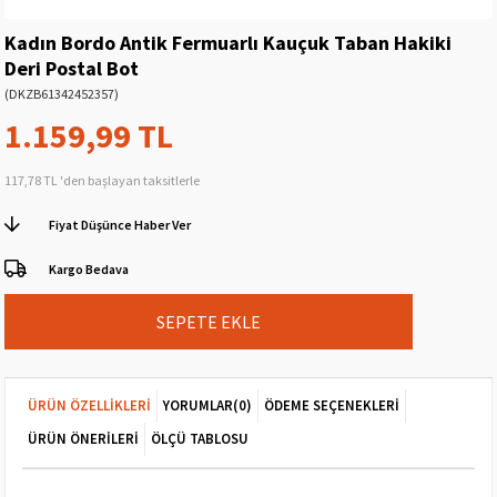
Kadın Bordo Antik Fermuarlı Kauçuk Taban Hakiki
Deri Postal Bot
(DKZB61342452357)
1.159,99 TL
117,78 TL
'den başlayan taksitlerle
Fiyat Düşünce Haber Ver
Kargo Bedava
ÜRÜN ÖZELLIKLERI
YORUMLAR
(0)
ÖDEME SEÇENEKLERI
ÜRÜN ÖNERILERI
ÖLÇÜ TABLOSU