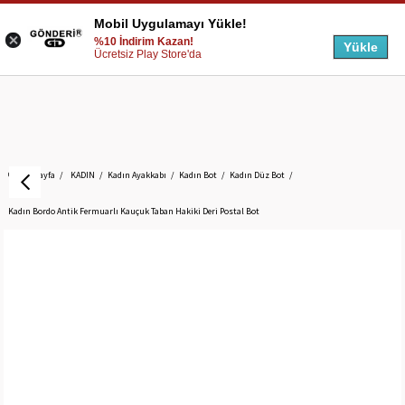
Mobil Uygulamayı Yükle!
%10 İndirim Kazan!
Yükle
Ücretsiz Play Store'da
Anasayfa
KADIN
Kadın Ayakkabı
Kadın Bot
Kadın Düz Bot
Kadın Bordo Antik Fermuarlı Kauçuk Taban Hakiki Deri Postal Bot