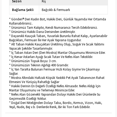
Sezon
Kış
Bağlama Şekli
Bağcıklı & Fermuarlı
* Gönderi® Deri Kadın Bot, Hakiki Deri, Günlük Yaşamda Her Ortamda
Kullanabilirsiniz..
* Ürünümüz Tam Kalıptır, Kendi Numaranızı Tercih Edebilirsiniz.
* Ürünümüz Hakiki Dana Derisinden üretilmiştir.
* Dayanıklı Kauçuk Taban, Yuvarlak Burunlu Rahat Kalıp, Ayarlanabilir
Bağcıkları, Fermuarı İle Her Ayak Yapısına Uygundur.
* Alt Taban Hakiki Kauçuktan Üretilmiş Olup, Soğuk Ve Sıcak Yalıtımı
Yapacak Şekilde Tasarlanmıştır.
* İç Taban Astarı Deri (Deri Mostra) Mantar Oluşumunu Minimize Eder.
* İç Kenar Astarları Ayağı Sıcak Tutan Ve Nefes Alan Tekstildir.
* Ürünümüzün Topuk Boyu: 3 cm.
* Ürünümüzün Tekinin Ağırlığı 400 Gramdır.
* İç Yan Tarafta Bulunan Fermuar Hızlı Kolay Giyme Ve Çıkarmayı
Sağlar.
* Mostra Altındaki Hafızalı Köpük Yastıklı Pet Ayak Tabanınızın Rahat
Etmesini Ve Yürüyüş Rahatlığı Sağlar
* Hakiki Derinin En Değerli Özelliği Nefes Almasıdır. Nefes Aldığı İçin
Mantar Oluşumunu ve Terlemeyi Minimize Eder.
* Nefes Alan Gözenekli Yapısından Dolayı Hakiki Deri Ürünlerde Su
Geçirmezlik Özelliği Yoktur.
* Doğal Deri Niteliğinden Dolayı Taba, Bordo, Kırmızı, Vizon, Haki,
Yeşil, Nude, Bej v.b. Derilerde Renk, Bir iki Ton Fark Edebilir.