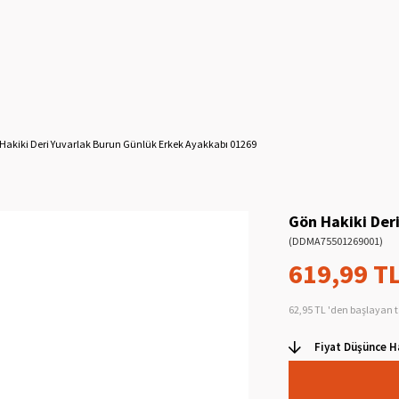
Hakiki Deri Yuvarlak Burun Günlük Erkek Ayakkabı 01269
Gön Hakiki Der
(DDMA75501269001)
619,99 T
62,95 TL
'den başlayan t
Fiyat Düşünce H