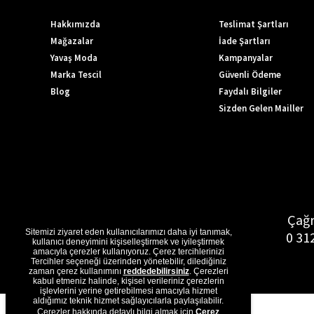
Hakkımızda
Teslimat Şartları
Mağazalar
İade Şartları
Yavaş Moda
Kampanyalar
Marka Tescil
Güvenli Ödeme
Blog
Faydalı Bilgiler
Sizden Gelen Mailler
Çağr
Sitemizi ziyaret eden kullanıcılarımızı daha iyi tanımak,
0 31
kullanıcı deneyimini kişiselleştirmek ve iyileştirmek
amacıyla çerezler kullanıyoruz. Çerez tercihlerinizi
Tercihler seçeneği üzerinden yönetebilir, dilediğiniz
zaman çerez kullanımını
reddedebilirsiniz
. Çerezleri
kabul etmeniz halinde, kişisel verileriniz çerezlerin
işlevlerini yerine getirebilmesi amacıyla hizmet
aldığımız teknik hizmet sağlayıcılarla paylaşılabilir.
Çerezler hakkında detaylı bilgi almak için
Çerez