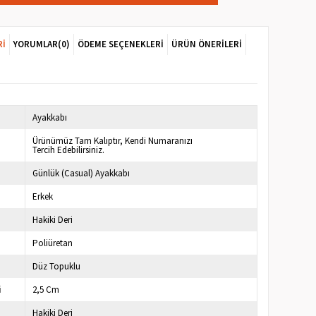
RI
YORUMLAR
(0)
ÖDEME SEÇENEKLERI
ÜRÜN ÖNERILERI
Ayakkabı
Ürünümüz Tam Kalıptır, Kendi Numaranızı
Tercih Edebilirsiniz.
Günlük (Casual) Ayakkabı
Erkek
Hakiki Deri
Poliüretan
Düz Topuklu
i
2,5 Cm
Hakiki Deri