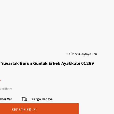
< < Önceki Sayfaya Dön
i Yuvarlak Burun Günlük Erkek Ayakkabı 01269
L
aksitlerle
aber Ver
Kargo Bedava