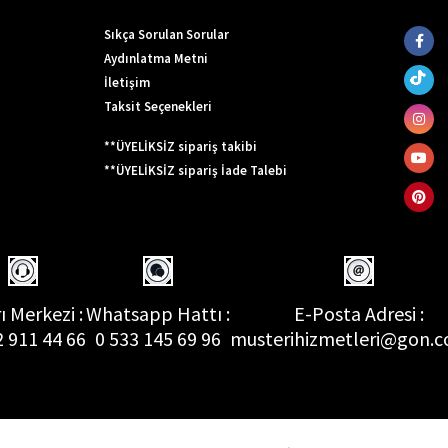
Sıkça Sorulan Sorular
Aydınlatma Metni
İletişim
Taksit Seçenekleri
**ÜYELİKSİZ sipariş takibi
**ÜYELİKSİZ sipariş İade Talebi
ı Merkezi :
Whatsapp Hattı :
E-Posta Adresi :
2 911 44 66
0 533 145 69 96
musterihizmetleri@gon.c