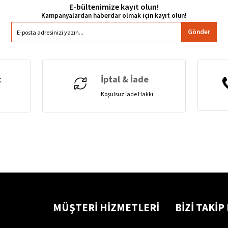
E-bültenimize kayıt olun!
Gönder
t
İptal & İade
Koşulsuz İade Hakkı
MÜŞTERİ HİZMETLERİ
BİZİ TAKİP