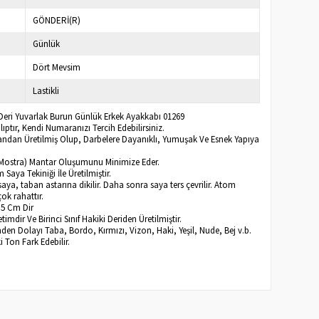
GÖNDERİ(R)
Günlük
Dört Mevsim
Lastikli
 Deri Yuvarlak Burun Günlük Erkek Ayakkabı 01269
ptır, Kendi Numaranızı Tercih Edebilirsiniz.
tandan Üretilmiş Olup, Darbelere Dayanıklı, Yumuşak Ve Esnek Yapıya
ri Mostra) Mantar Oluşumunu Minimize Eder.
aya Tekiniği İle Üretilmiştir.
ya, taban astarına dikilir. Daha sonra saya ters çevrilir. Atom
ok rahattır.
,5 Cm Dir
imdir Ve Birinci Sınıf Hakiki Deriden Üretilmiştir.
inden Dolayı Taba, Bordo, Kırmızı, Vizon, Haki, Yeşil, Nude, Bej v.b.
ki Ton Fark Edebilir.