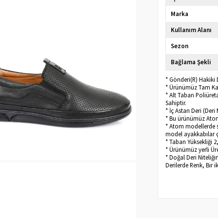
Marka
Kullanım Alanı
Sezon
Bağlama Şekli
* Gönderi(R) Hakiki
* Ürünümüz Tam Kalı
* Alt Taban Poliüre
Sahiptir.
* İç Astarı Deri (De
* Bu ürünümüz Atom S
* Atom modellerde sa
model ayakkabılar ç
* Taban Yüksekliği 2
* Ürünümüz yerli Üret
* Doğal Deri Niteliğ
Derilerde Renk, Bir i