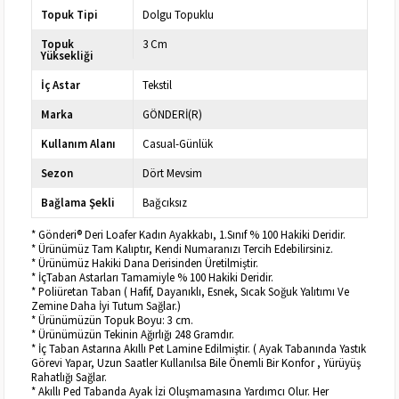
Topuk Tipi
Dolgu Topuklu
Topuk
3 Cm
Yüksekliği
İç Astar
Tekstil
Marka
GÖNDERİ(R)
Kullanım Alanı
Casual-Günlük
Sezon
Dört Mevsim
Bağlama Şekli
Bağcıksız
* Gönderi® Deri Loafer Kadın Ayakkabı, 1.Sınıf % 100 Hakiki Deridir.
* Ürünümüz Tam Kalıptır, Kendi Numaranızı Tercih Edebilirsiniz.
* Ürünümüz Hakiki Dana Derisinden Üretilmiştir.
* İçTaban Astarları Tamamiyle % 100 Hakiki Deridir.
* Poliüretan Taban ( Hafif, Dayanıklı, Esnek, Sıcak Soğuk Yalıtımı Ve
Zemine Daha İyi Tutum Sağlar.)
* Ürünümüzün Topuk Boyu: 3 cm.
* Ürünümüzün Tekinin Ağırlığı 248 Gramdır.
* İç Taban Astarına Akıllı Pet Lamine Edilmiştir. ( Ayak Tabanında Yastık
Görevi Yapar, Uzun Saatler Kullanılsa Bile Önemli Bir Konfor , Yürüyüş
Rahatlığı Sağlar.
* Akıllı Ped Tabanda Ayak İzi Oluşmamasına Yardımcı Olur. Her