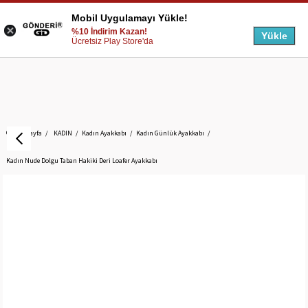
Mobil Uygulamayı Yükle!
%10 İndirim Kazan!
Yükle
Ücretsiz Play Store'da
Anasayfa
KADIN
Kadın Ayakkabı
Kadın Günlük Ayakkabı
Kadın Nude Dolgu Taban Hakiki Deri Loafer Ayakkabı