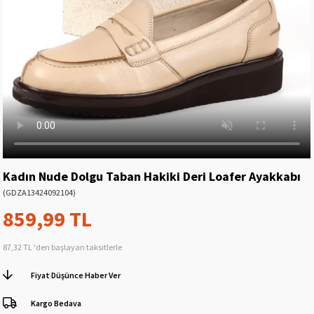
Kadın Nude Dolgu Taban Hakiki Deri Loafer Ayakkabı
(GDZA13424092104)
859,99 TL
87,32 TL
'den başlayan taksitlerle
Fiyat Düşünce Haber Ver
Kargo Bedava