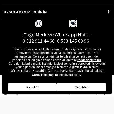
UYGULAMAMIZI İNDİRİN
Çağrı Merkezi :
Whatsapp Hattı :
0 312 911 44 66
0 533 145 69 96
Sitemizi ziyaret eden kullanıcılarımızı daha iyi tanımak, kullanıcı
deneyimini kişiselleştirmek ve iyileştirmek amacıyla çerezler
kullanıyoruz. Çerez tercihlerinizi Tercihler seçeneği üzerinden
yönetebilir, dilediğiniz zaman çerez kullanımını
reddedebilirsiniz
.
E-Posta Adresi :
Çerezleri kabul etmeniz halinde, kişisel verileriniz çerezlerin işlevlerini
musterihizmetleri@gon.com.tr
yerine getirebilmesi amacıyla hizmet aldığımız teknik hizmet
sağlayıcılarla paylaşılabilir. Çerezler hakkında detaylı bilgi almak için
Çerez Politikası
’nı inceleyebilirsiniz.
Kabul Et
Tercihler
Anasayfa
Favorilerim
Sepetim
Üye Girişi