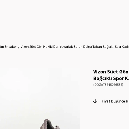
dın Sneaker
Vizon Süet Gön Hakiki Deri Yuvarlak Burun Dolgu Taban Bağcıklı Spor Kad
Vizon Süet Gön
Bağcıklı Spor 
(DDZA73845086558)
Fiyat Düşünce H