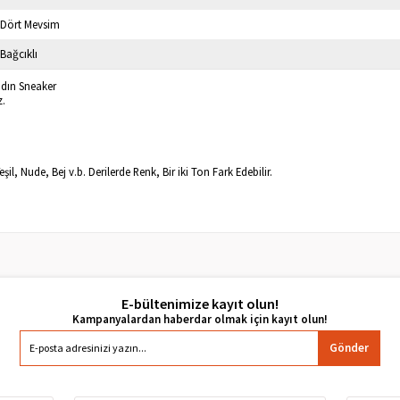
Dört Mevsim
Bağcıklı
adın Sneaker
z.
il, Nude, Bej v.b. Derilerde Renk, Bir iki Ton Fark Edebilir.
E-bültenimize kayıt olun!
Gönder