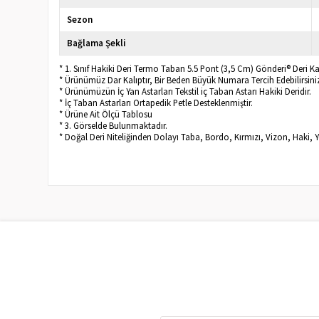
Sezon
Bağlama Şekli
* 1. Sınıf Hakiki Deri Termo Taban 5.5 Pont (3,5 Cm) Gönderi® Deri K
* Ürünümüz Dar Kalıptır, Bir Beden Büyük Numara Tercih Edebilirsini
* Ürünümüzün İç Yan Astarları Tekstil iç Taban Astarı Hakiki Deridir.
* İç Taban Astarları Ortapedik Petle Desteklenmiştir.
* Ürüne Ait Ölçü Tablosu
* 3. Görselde Bulunmaktadır.
* Doğal Deri Niteliğinden Dolayı Taba, Bordo, Kırmızı, Vizon, Haki, Yeş