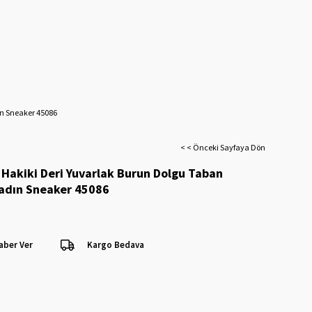
ın Sneaker 45086
< < Önceki Sayfaya Dön
 Hakiki Deri Yuvarlak Burun Dolgu Taban
Kadın Sneaker 45086
aber Ver
Kargo Bedava